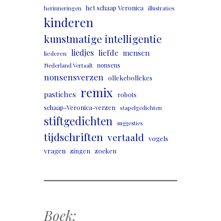
het schaap Veronica
herinneringen
illustraties
kinderen
kunstmatige intelligentie
liedjes
liefde
mensen
liederen
nonsens
Nederland Vertaalt
nonsensverzen
ollekebollekes
remix
pastiches
robots
schaap-Veronica-verzen
stapelgedichten
stiftgedichten
suggesties
tijdschriften
vertaald
vogels
vragen
zingen
zoeken
Boek: