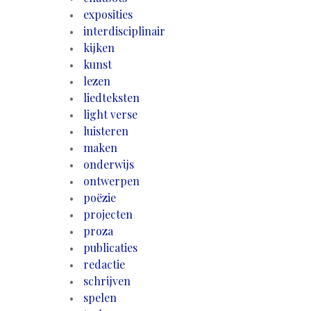
exposities
interdisciplinair
kijken
kunst
lezen
liedteksten
light verse
luisteren
maken
onderwijs
ontwerpen
poëzie
projecten
proza
publicaties
redactie
schrijven
spelen