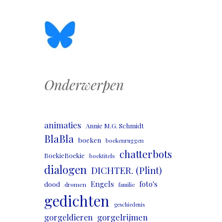
Onderwerpen
animaties
Annie M.G. Schmidt
BlaBla
boeken
boekenruggen
chatterbots
BoekieBoekie
boektitels
dialogen
DICHTER. (Plint)
Engels
foto's
dood
dromen
familie
gedichten
geschiedenis
gorgeldieren
gorgelrijmen