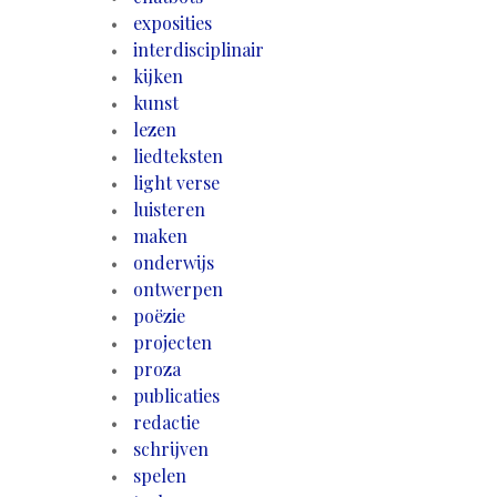
exposities
interdisciplinair
kijken
kunst
lezen
liedteksten
light verse
luisteren
maken
onderwijs
ontwerpen
poëzie
projecten
proza
publicaties
redactie
schrijven
spelen