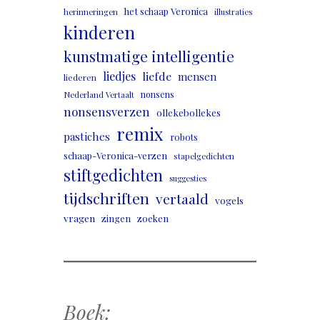
het schaap Veronica
herinneringen
illustraties
kinderen
kunstmatige intelligentie
liedjes
liefde
mensen
liederen
nonsens
Nederland Vertaalt
nonsensverzen
ollekebollekes
remix
pastiches
robots
schaap-Veronica-verzen
stapelgedichten
stiftgedichten
suggesties
tijdschriften
vertaald
vogels
vragen
zingen
zoeken
Boek: