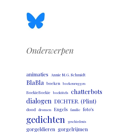
Onderwerpen
animaties
Annie M.G. Schmidt
BlaBla
boeken
boekenruggen
chatterbots
BoekieBoekie
boektitels
dialogen
DICHTER. (Plint)
Engels
foto's
dood
dromen
familie
gedichten
geschiedenis
gorgeldieren
gorgelrijmen