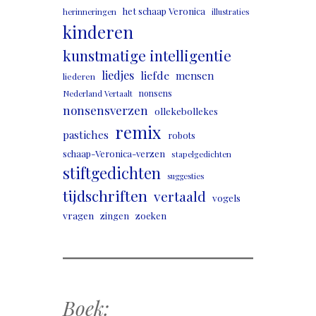
het schaap Veronica
herinneringen
illustraties
kinderen
kunstmatige intelligentie
liedjes
liefde
mensen
liederen
nonsens
Nederland Vertaalt
nonsensverzen
ollekebollekes
remix
pastiches
robots
schaap-Veronica-verzen
stapelgedichten
stiftgedichten
suggesties
tijdschriften
vertaald
vogels
vragen
zingen
zoeken
Boek: