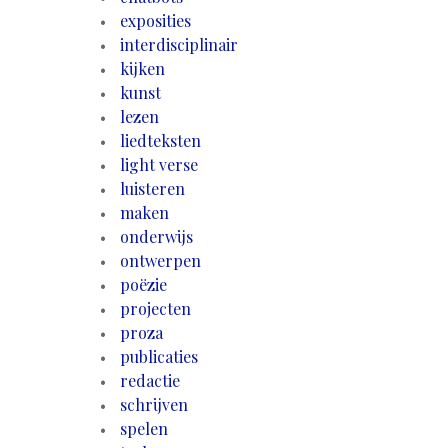
exposities
interdisciplinair
kijken
kunst
lezen
liedteksten
light verse
luisteren
maken
onderwijs
ontwerpen
poëzie
projecten
proza
publicaties
redactie
schrijven
spelen