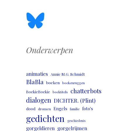
Onderwerpen
animaties
Annie M.G. Schmidt
BlaBla
boeken
boekenruggen
chatterbots
BoekieBoekie
boektitels
dialogen
DICHTER. (Plint)
Engels
foto's
dood
dromen
familie
gedichten
geschiedenis
gorgeldieren
gorgelrijmen