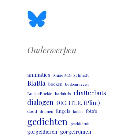
Onderwerpen
animaties
Annie M.G. Schmidt
BlaBla
boeken
boekenruggen
chatterbots
BoekieBoekie
boektitels
dialogen
DICHTER. (Plint)
Engels
foto's
dood
dromen
familie
gedichten
geschiedenis
gorgeldieren
gorgelrijmen