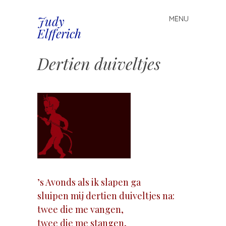
Judy
MENU
Spring
Elfferich
naar
inhoud
Dertien duiveltjes
’s Avonds als ik slapen ga
sluipen mij dertien duiveltjes na:
twee die me vangen,
twee die me stangen,