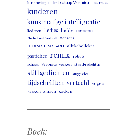
het schaap Veronica
herinneringen
illustraties
kinderen
kunstmatige intelligentie
liedjes
liefde
mensen
liederen
nonsens
Nederland Vertaalt
nonsensverzen
ollekebollekes
remix
pastiches
robots
schaap-Veronica-verzen
stapelgedichten
stiftgedichten
suggesties
tijdschriften
vertaald
vogels
vragen
zingen
zoeken
Boek: