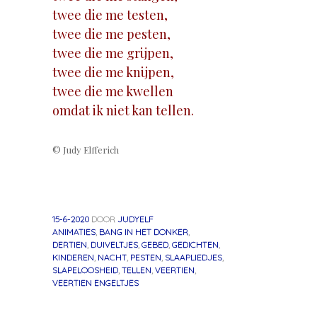
twee die me testen,
twee die me pesten,
twee die me grijpen,
twee die me knijpen,
twee die me kwellen
omdat ik niet kan tellen.
© Judy Elfferich
15-6-2020
DOOR
JUDYELF
ANIMATIES
,
BANG IN HET DONKER
,
DERTIEN
,
DUIVELTJES
,
GEBED
,
GEDICHTEN
,
KINDEREN
,
NACHT
,
PESTEN
,
SLAAPLIEDJES
,
SLAPELOOSHEID
,
TELLEN
,
VEERTIEN
,
VEERTIEN ENGELTJES
«
Volgend
Berichtnavigatie
Vorig
bericht