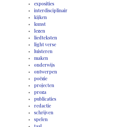
exposities
interdisciplinair
kijken
kunst
lezen
liedteksten
light verse
luisteren
maken
onderwijs
ontwerpen
poëzie
projecten
proza
publicaties
redactie
schrijven
spelen
taal