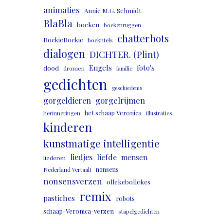
animaties
Annie M.G. Schmidt
BlaBla
boeken
boekenruggen
chatterbots
BoekieBoekie
boektitels
dialogen
DICHTER. (Plint)
Engels
foto's
dood
dromen
familie
gedichten
geschiedenis
gorgeldieren
gorgelrijmen
het schaap Veronica
herinneringen
illustraties
kinderen
kunstmatige intelligentie
liedjes
liefde
mensen
liederen
nonsens
Nederland Vertaalt
nonsensverzen
ollekebollekes
remix
pastiches
robots
schaap-Veronica-verzen
stapelgedichten