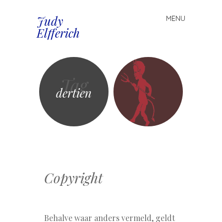
Judy
MENU
Spring
Elfferich
naar
inhoud
Tag
dertien
Copyright
Behalve waar anders vermeld, geldt