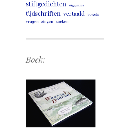
stiftgedichten
suggesties
tijdschriften
vertaald
vogels
vragen
zingen
zoeken
Boek: