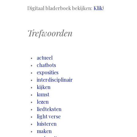
Digitaal bladerboek bekijken:
Klik
!
Trefwoorden
actueel
chatbots
exposities
interdisciplinair
kijken
kunst
lezen
liedteksten
light verse
luisteren
maken