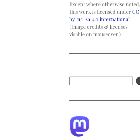
Except where otherwise noted
this work is licensed under
CC
by-nc-sa 4.0 international
.
(Image credits & licenses
visable on mouseover.)