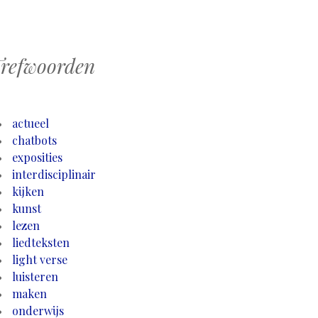
refwoorden
actueel
chatbots
exposities
interdisciplinair
kijken
kunst
lezen
liedteksten
light verse
luisteren
maken
onderwijs