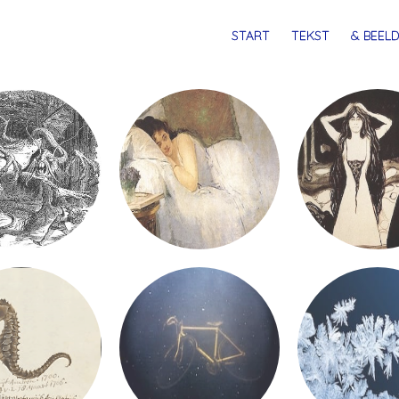
MENU
SPRING
START
TEKST
& BEELD
NAAR
INHOUD