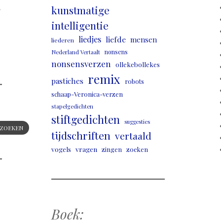
,
kunstmatige
intelligentie
liedjes
liefde
mensen
liederen
nonsens
Nederland Vertaalt
nonsensverzen
ollekebollekes
remix
pastiches
robots
schaap-Veronica-verzen
stapelgedichten
stiftgedichten
suggesties
ZOEKEN
tijdschriften
vertaald
vogels
vragen
zingen
zoeken
Boek: