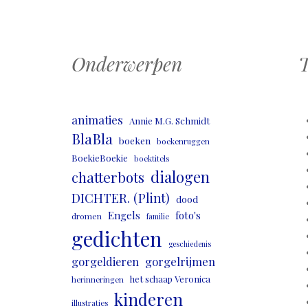
Onderwerpen
T
animaties
Annie M.G. Schmidt
BlaBla
boeken
boekenruggen
BoekieBoekie
boektitels
dialogen
chatterbots
DICHTER. (Plint)
dood
Engels
foto's
dromen
familie
gedichten
geschiedenis
gorgeldieren
gorgelrijmen
het schaap Veronica
herinneringen
kinderen
illustraties