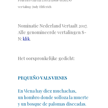
Federico García Lorca (1898-1936) | ©
vertaling: Judy Elfferich
.
Nominatie Nederland Vertaalt 2017.
Alle genomineerde vertalingen S-
N:
klik
.
.
Het oorspronkelijke gedicht:
.
PEQUEÑO VALS VIENES
En Viena hay diez muchachas,
un hombro donde solloza la muerte
y un bosque de palomas disecadas.