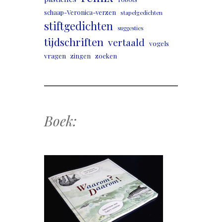
schaap-Veronica-verzen
stapelgedichten
stiftgedichten
suggesties
tijdschriften
vertaald
vogels
vragen
zingen
zoeken
Boek: