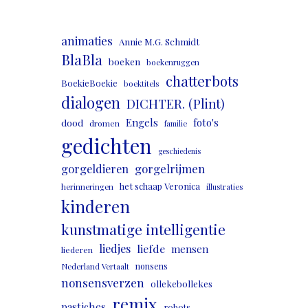
animaties
Annie M.G. Schmidt
BlaBla
boeken
boekenruggen
chatterbots
BoekieBoekie
boektitels
dialogen
DICHTER. (Plint)
Engels
foto's
dood
dromen
familie
gedichten
geschiedenis
gorgeldieren
gorgelrijmen
het schaap Veronica
herinneringen
illustraties
kinderen
kunstmatige intelligentie
liedjes
liefde
mensen
liederen
nonsens
Nederland Vertaalt
nonsensverzen
ollekebollekes
remix
pastiches
robots