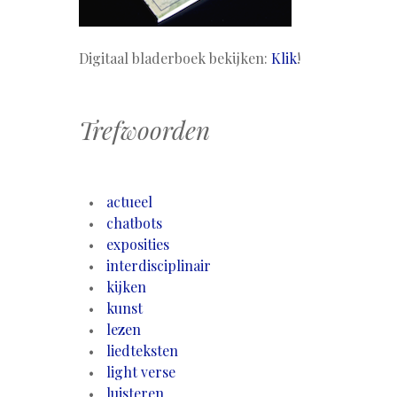
Digitaal bladerboek bekijken:
Klik
!
Trefwoorden
actueel
chatbots
exposities
interdisciplinair
kijken
kunst
lezen
liedteksten
light verse
luisteren