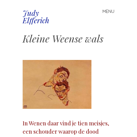
Judy
MENU
Spring
Elfferich
naar
inhoud
Kleine Weense wals
.
In Wenen daar vind je tien meisjes,
een schouder waarop de dood