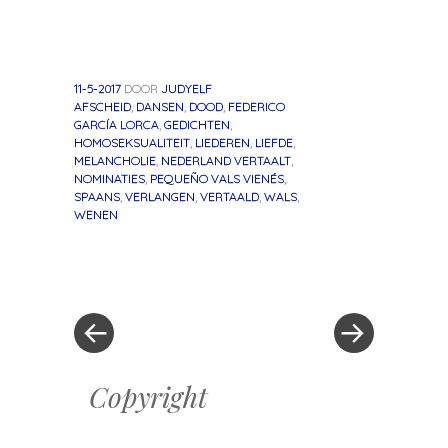
11-5-2017
DOOR
JUDYELF
AFSCHEID
,
DANSEN
,
DOOD
,
FEDERICO
GARCÍA LORCA
,
GEDICHTEN
,
HOMOSEKSUALITEIT
,
LIEDEREN
,
LIEFDE
,
MELANCHOLIE
,
NEDERLAND VERTAALT
,
NOMINATIES
,
PEQUEÑO VALS VIENÉS
,
SPAANS
,
VERLANGEN
,
VERTAALD
,
WALS
,
WENEN
«
Volgend
Berichtnavigatie
Vorig
bericht
bericht
»
Copyright