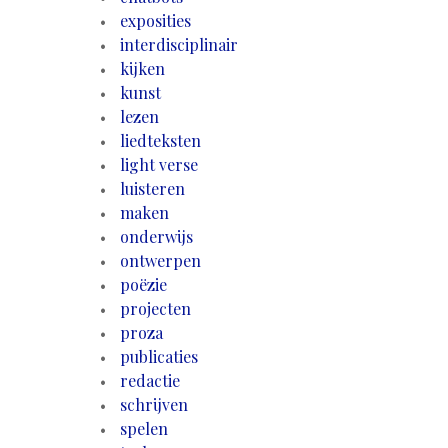
exposities
interdisciplinair
kijken
kunst
lezen
liedteksten
light verse
luisteren
maken
onderwijs
ontwerpen
poëzie
projecten
proza
publicaties
redactie
schrijven
spelen