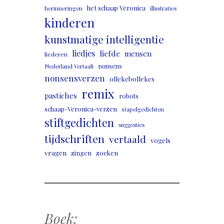
het schaap Veronica
herinneringen
illustraties
kinderen
kunstmatige intelligentie
liedjes
liefde
mensen
liederen
nonsens
Nederland Vertaalt
nonsensverzen
ollekebollekes
remix
pastiches
robots
schaap-Veronica-verzen
stapelgedichten
stiftgedichten
suggesties
tijdschriften
vertaald
vogels
vragen
zingen
zoeken
Boek: