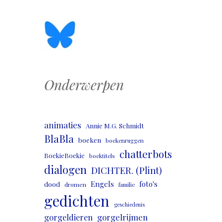
Onderwerpen
animaties
Annie M.G. Schmidt
BlaBla
boeken
boekenruggen
chatterbots
BoekieBoekie
boektitels
dialogen
DICHTER. (Plint)
Engels
foto's
dood
dromen
familie
gedichten
geschiedenis
gorgeldieren
gorgelrijmen