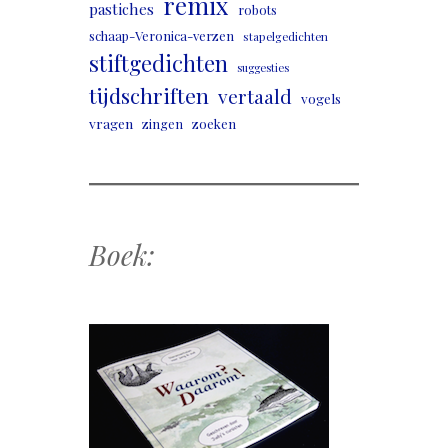
remix
pastiches
robots
schaap-Veronica-verzen
stapelgedichten
stiftgedichten
suggesties
tijdschriften
vertaald
vogels
vragen
zingen
zoeken
Boek: