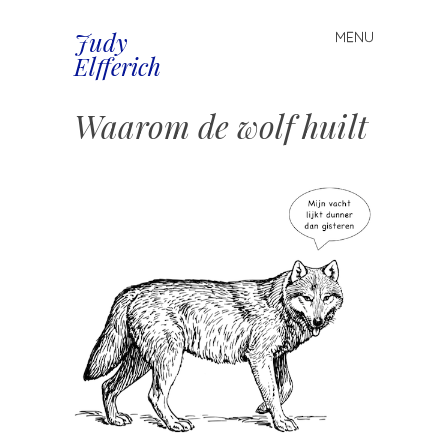
Judy
MENU
Spring
Elfferich
naar
inhoud
Waarom de wolf huilt