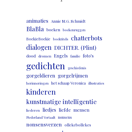
animaties
Annie M.G. Schmidt
BlaBla
boeken
boekenruggen
chatterbots
BoekieBoekie
boektitels
dialogen
DICHTER. (Plint)
Engels
foto's
dood
dromen
familie
gedichten
geschiedenis
gorgeldieren
gorgelrijmen
het schaap Veronica
herinneringen
illustraties
kinderen
kunstmatige intelligentie
liedjes
liefde
mensen
liederen
nonsens
Nederland Vertaalt
nonsensverzen
ollekebollekes