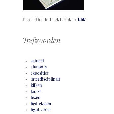
Digitaal bladerboek bekijken:
Klik
!
Trefwoorden
actueel
chatbots
exposities
interdisciplinair
kijken
kunst
lezen
liedteksten
light verse