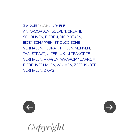
3-8-2015
DOOR
JUDYELF
ANTWOORDEN
,
BOEKEN
,
CREATIEF
SCHRIJVEN
,
DIEREN
,
DIGIBOEKEN
,
EIGENSCHAPPEN
,
ETIOLOGISCHE
VERHALEN
,
GEDRAG
,
HUILEN
,
MENSEN
,
TAALSTRAAT
,
UITERLIJK
,
ULTRAKORTE
VERHALEN
,
VRAGEN
,
WAAROM? DAAROM!
DIERENVERHALEN
,
WOLVEN
,
ZEER KORTE
VERHALEN
,
ZKV'S
«
Volgend
Berichtnavigatie
Vorig
bericht
bericht
»
Copyright