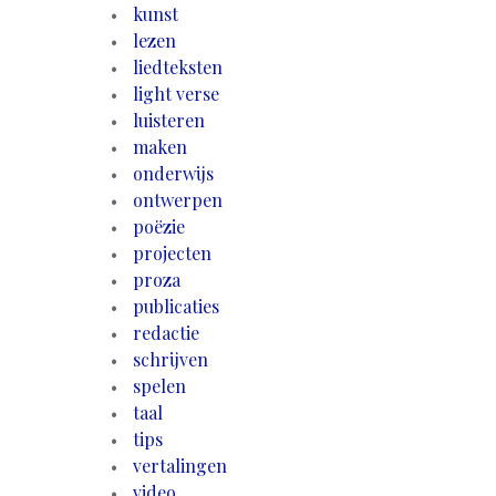
kunst
lezen
liedteksten
light verse
luisteren
maken
onderwijs
ontwerpen
poëzie
projecten
proza
publicaties
redactie
schrijven
spelen
taal
tips
vertalingen
video