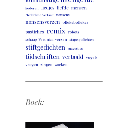
liedjes
liefde
mensen
liederen
nonsens
Nederland Vertaalt
nonsensverzen
ollekebollekes
remix
pastiches
robots
schaap-Veronica-verzen
stapelgedichten
stiftgedichten
suggesties
tijdschriften
vertaald
vogels
vragen
zingen
zoeken
Boek: