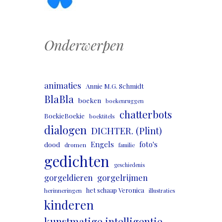
Onderwerpen
animaties
Annie M.G. Schmidt
BlaBla
boeken
boekenruggen
chatterbots
BoekieBoekie
boektitels
dialogen
DICHTER. (Plint)
Engels
foto's
dood
dromen
familie
gedichten
geschiedenis
gorgeldieren
gorgelrijmen
het schaap Veronica
herinneringen
illustraties
kinderen
kunstmatige intelligentie