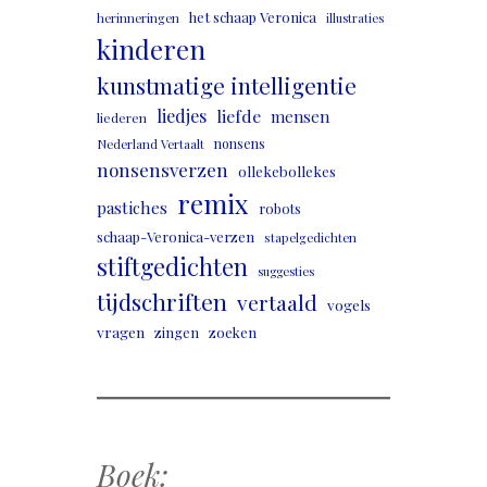
het schaap Veronica
herinneringen
illustraties
kinderen
kunstmatige intelligentie
liedjes
liefde
mensen
liederen
nonsens
Nederland Vertaalt
nonsensverzen
ollekebollekes
remix
pastiches
robots
schaap-Veronica-verzen
stapelgedichten
stiftgedichten
suggesties
tijdschriften
vertaald
vogels
vragen
zingen
zoeken
Boek: