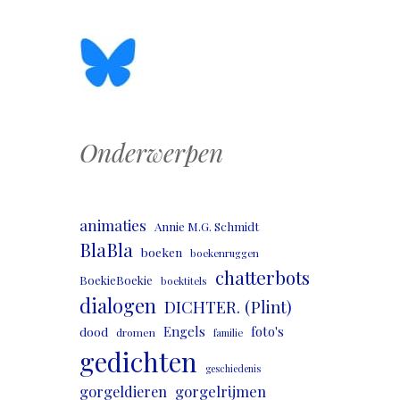
Onderwerpen
animaties
Annie M.G. Schmidt
BlaBla
boeken
boekenruggen
chatterbots
BoekieBoekie
boektitels
dialogen
DICHTER. (Plint)
Engels
foto's
dood
dromen
familie
gedichten
geschiedenis
gorgeldieren
gorgelrijmen