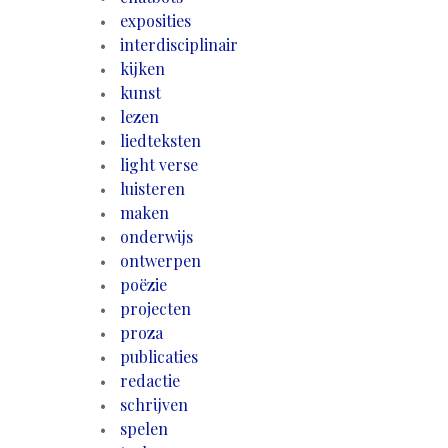
exposities
interdisciplinair
kijken
kunst
lezen
liedteksten
light verse
luisteren
maken
onderwijs
ontwerpen
poëzie
projecten
proza
publicaties
redactie
schrijven
spelen