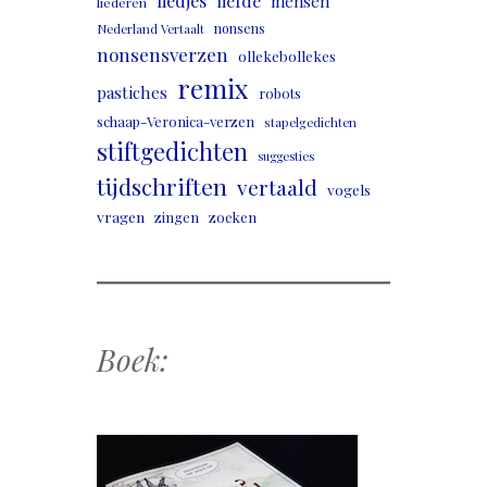
liedjes
liefde
mensen
liederen
nonsens
Nederland Vertaalt
nonsensverzen
ollekebollekes
remix
pastiches
robots
schaap-Veronica-verzen
stapelgedichten
stiftgedichten
suggesties
tijdschriften
vertaald
vogels
vragen
zingen
zoeken
Boek: