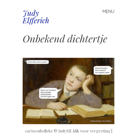
Judy
MENU
Spring
Elfferich
naar
inhoud
Onbekend dichtertje
cartoonbolleke © JudyElf, klik voor vergroting |