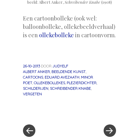
beeld: Albert Anker,
Schreibender Knabe
(1908)
Een cartoonbolleke (ook wel:
balloonbolleke, ollekebeeldverhaal)
is een
ollekebolleke
in cartoonvorm.
26-10-2013
DOOR
JUDYELF
ALBERT ANKER
,
BEELDENDE KUNST
,
CARTOONS
,
EDUARD AVEZAATH
,
MINOR
POET
,
OLLEKEBOLLEKES
,
PLEZIERDICHTER
,
SCHILDERIJEN
,
SCHREIBENDER KNABE
,
VERGETEN
«
Volgend
Berichtnavigatie
Vorig
bericht
bericht
»