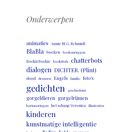
Onderwerpen
animaties
Annie M.G. Schmidt
BlaBla
boeken
boekenruggen
chatterbots
BoekieBoekie
boektitels
dialogen
DICHTER. (Plint)
Engels
foto's
dood
dromen
familie
gedichten
geschiedenis
gorgeldieren
gorgelrijmen
het schaap Veronica
herinneringen
illustraties
kinderen
kunstmatige intelligentie