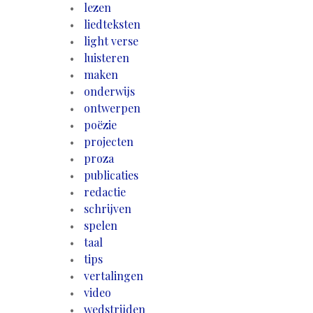
lezen
liedteksten
light verse
luisteren
maken
onderwijs
ontwerpen
poëzie
projecten
proza
publicaties
redactie
schrijven
spelen
taal
tips
vertalingen
video
wedstrijden