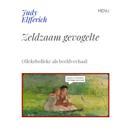
Judy
MENU
Spring
Elfferich
naar
inhoud
Zeldzaam gevogelte
.
Ollekebolleke als beeldverhaal: