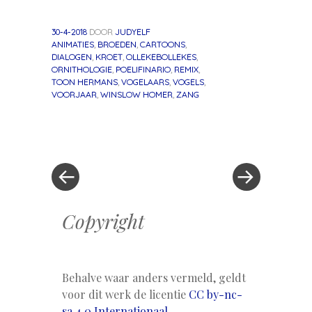
30-4-2018
DOOR
JUDYELF
ANIMATIES
,
BROEDEN
,
CARTOONS
,
DIALOGEN
,
KROET
,
OLLEKEBOLLEKES
,
ORNITHOLOGIE
,
POELIFINARIO
,
REMIX
,
TOON HERMANS
,
VOGELAARS
,
VOGELS
,
VOORJAAR
,
WINSLOW HOMER
,
ZANG
«
Volgend
Berichtnavigatie
Vorig
bericht
bericht
»
Copyright
Behalve waar anders vermeld, geldt
voor dit werk de licentie
CC by-nc-
sa 4.0 Internationaal.