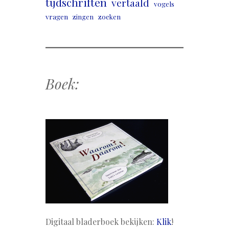
tijdschriften
vertaald
vogels
vragen
zingen
zoeken
Boek:
Digitaal bladerboek bekijken:
Klik
!