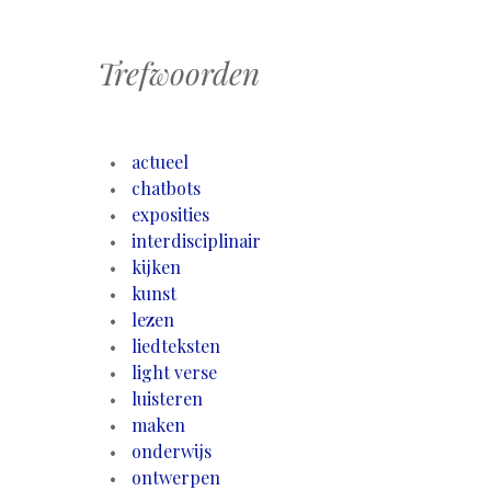
Trefwoorden
actueel
chatbots
exposities
interdisciplinair
kijken
kunst
lezen
liedteksten
light verse
luisteren
maken
onderwijs
ontwerpen