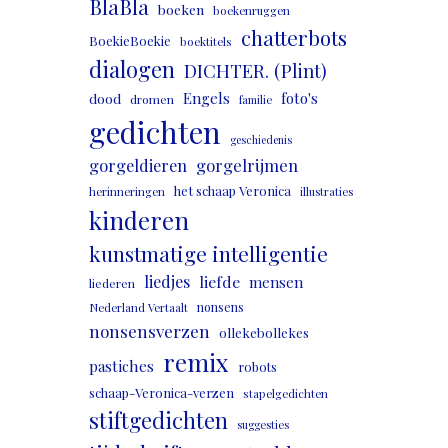
BlaBla
boeken
boekenruggen
chatterbots
BoekieBoekie
boektitels
dialogen
DICHTER. (Plint)
Engels
foto's
dood
dromen
familie
gedichten
geschiedenis
gorgeldieren
gorgelrijmen
het schaap Veronica
herinneringen
illustraties
kinderen
kunstmatige intelligentie
liedjes
liefde
mensen
liederen
nonsens
Nederland Vertaalt
nonsensverzen
ollekebollekes
remix
pastiches
robots
schaap-Veronica-verzen
stapelgedichten
stiftgedichten
suggesties