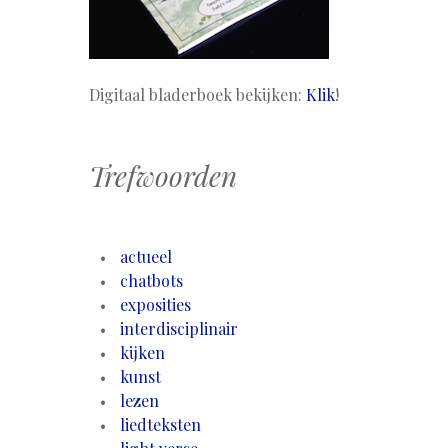
Digitaal bladerboek bekijken:
Klik
!
Trefwoorden
actueel
chatbots
exposities
interdisciplinair
kijken
kunst
lezen
liedteksten