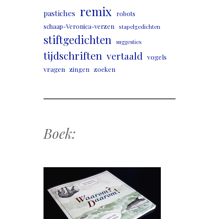
remix
pastiches
robots
schaap-Veronica-verzen
stapelgedichten
stiftgedichten
suggesties
tijdschriften
vertaald
vogels
vragen
zingen
zoeken
Boek: