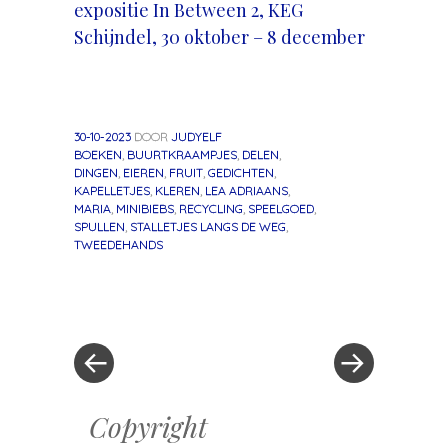
expositie In Between 2, KEG
Schijndel, 30 oktober – 8 december
30-10-2023
DOOR
JUDYELF
BOEKEN
,
BUURTKRAAMPJES
,
DELEN
,
DINGEN
,
EIEREN
,
FRUIT
,
GEDICHTEN
,
KAPELLETJES
,
KLEREN
,
LEA ADRIAANS
,
MARIA
,
MINIBIEBS
,
RECYCLING
,
SPEELGOED
,
SPULLEN
,
STALLETJES LANGS DE WEG
,
TWEEDEHANDS
«
Volgend
Berichtnavigatie
Vorig
bericht
bericht
»
Copyright