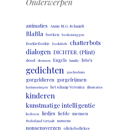
Onderwerpen
animaties
Annie M.G. Schmidt
BlaBla
boeken
boekenruggen
chatterbots
BoekieBoekie
boektitels
dialogen
DICHTER. (Plint)
Engels
foto's
dood
dromen
familie
gedichten
geschiedenis
gorgeldieren
gorgelrijmen
het schaap Veronica
herinneringen
illustraties
kinderen
kunstmatige intelligentie
liedjes
liefde
mensen
liederen
nonsens
Nederland Vertaalt
nonsensverzen
ollekebollekes