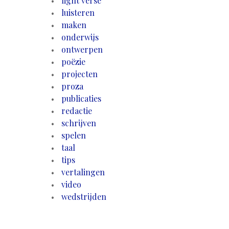
light verse
luisteren
maken
onderwijs
ontwerpen
poëzie
projecten
proza
publicaties
redactie
schrijven
spelen
taal
tips
vertalingen
video
wedstrijden