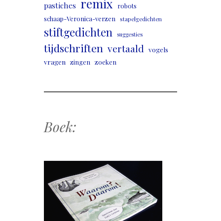
remix
pastiches
robots
schaap-Veronica-verzen
stapelgedichten
stiftgedichten
suggesties
tijdschriften
vertaald
vogels
vragen
zingen
zoeken
Boek: