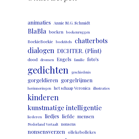
animaties
Annie M.G. Schmidt
BlaBla
boeken
boekenruggen
chatterbots
BoekieBoekie
boektitels
dialogen
DICHTER. (Plint)
Engels
foto's
dood
dromen
familie
gedichten
geschiedenis
gorgeldieren
gorgelrijmen
het schaap Veronica
herinneringen
illustraties
kinderen
kunstmatige intelligentie
liedjes
liefde
mensen
liederen
nonsens
Nederland Vertaalt
nonsensverzen
ollekebollekes