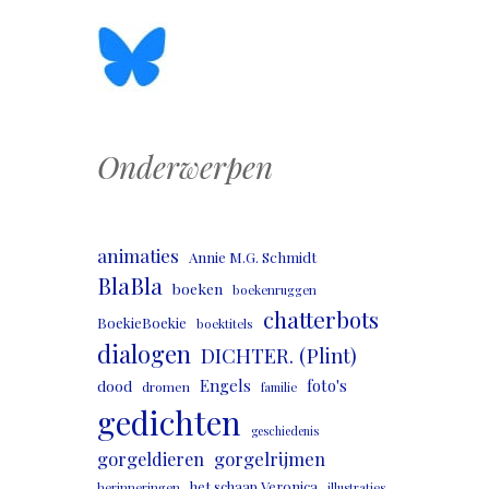
Onderwerpen
animaties
Annie M.G. Schmidt
BlaBla
boeken
boekenruggen
chatterbots
BoekieBoekie
boektitels
dialogen
DICHTER. (Plint)
Engels
foto's
dood
dromen
familie
gedichten
geschiedenis
gorgeldieren
gorgelrijmen
het schaap Veronica
herinneringen
illustraties