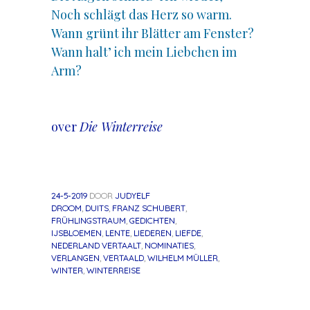
Noch schlägt das Herz so warm.
Wann grünt ihr Blätter am Fenster?
Wann halt’ ich mein Liebchen im
Arm?
.
over
Die Winterreise
24-5-2019
DOOR
JUDYELF
DROOM
,
DUITS
,
FRANZ SCHUBERT
,
FRÜHLINGSTRAUM
,
GEDICHTEN
,
IJSBLOEMEN
,
LENTE
,
LIEDEREN
,
LIEFDE
,
NEDERLAND VERTAALT
,
NOMINATIES
,
VERLANGEN
,
VERTAALD
,
WILHELM MÜLLER
,
WINTER
,
WINTERREISE
«
Volgend
Berichtnavigatie
Vorig
bericht