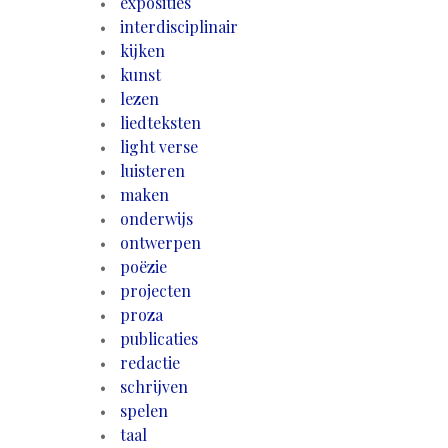
exposities
interdisciplinair
kijken
kunst
lezen
liedteksten
light verse
luisteren
maken
onderwijs
ontwerpen
poëzie
projecten
proza
publicaties
redactie
schrijven
spelen
taal