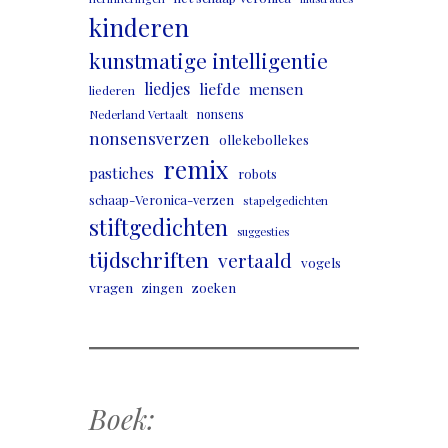
kinderen
kunstmatige intelligentie
liedjes
liefde
mensen
liederen
nonsens
Nederland Vertaalt
nonsensverzen
ollekebollekes
remix
pastiches
robots
schaap-Veronica-verzen
stapelgedichten
stiftgedichten
suggesties
tijdschriften
vertaald
vogels
vragen
zingen
zoeken
Boek: