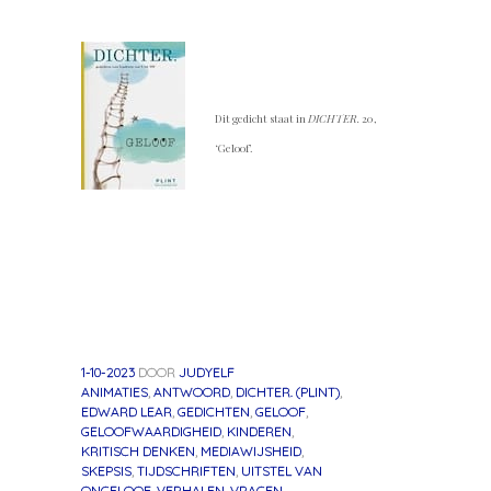
Dit gedicht staat in
DICHTER.
20,
‘Geloof’.
1-10-2023
DOOR
JUDYELF
ANIMATIES
,
ANTWOORD
,
DICHTER. (PLINT)
,
EDWARD LEAR
,
GEDICHTEN
,
GELOOF
,
GELOOFWAARDIGHEID
,
KINDEREN
,
KRITISCH DENKEN
,
MEDIAWIJSHEID
,
SKEPSIS
,
TIJDSCHRIFTEN
,
UITSTEL VAN
ONGELOOF
,
VERHALEN
,
VRAGEN