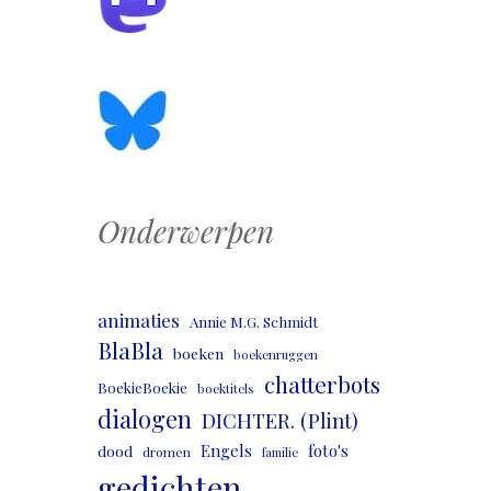
Onderwerpen
animaties
Annie M.G. Schmidt
BlaBla
boeken
boekenruggen
chatterbots
BoekieBoekie
boektitels
dialogen
DICHTER. (Plint)
Engels
foto's
dood
dromen
familie
gedichten