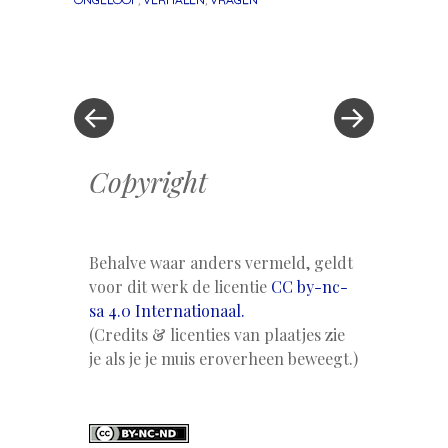
«
Volgend
Berichtnavigatie
Vorig
bericht
bericht
»
Copyright
Behalve waar anders vermeld, geldt
voor dit werk de licentie
CC by-nc-
sa 4.0 Internationaal.
(Credits & licenties van plaatjes zie
je als je je muis eroverheen beweegt.)