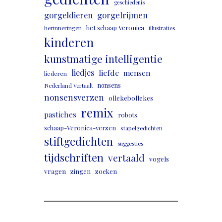
geschiedenis
gorgeldieren
gorgelrijmen
het schaap Veronica
herinneringen
illustraties
kinderen
kunstmatige intelligentie
liedjes
liefde
mensen
liederen
nonsens
Nederland Vertaalt
nonsensverzen
ollekebollekes
remix
pastiches
robots
schaap-Veronica-verzen
stapelgedichten
stiftgedichten
suggesties
tijdschriften
vertaald
vogels
vragen
zingen
zoeken