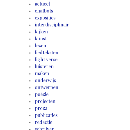
actueel
chatbots
exposities
interdisciplinair
kijken
kunst
lezen
liedteksten
light verse
luisteren
maken
onderwijs
ontwerpen
poëzie
projecten
proza
publicaties
redactie
schrijven