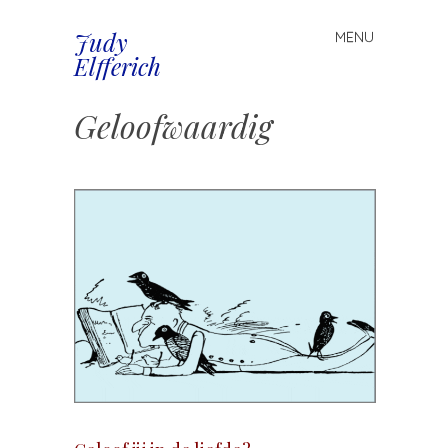
Judy
MENU
Spring
Elfferich
naar
inhoud
Geloofwaardig