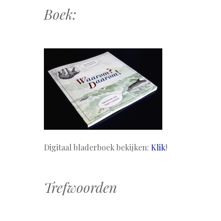
Boek:
Digitaal bladerboek bekijken:
Klik
!
Trefwoorden