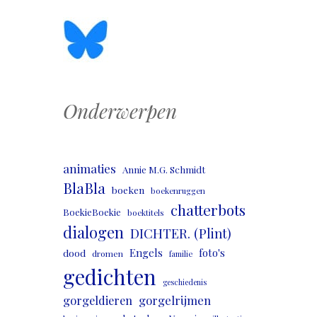
Onderwerpen
animaties
Annie M.G. Schmidt
BlaBla
boeken
boekenruggen
chatterbots
BoekieBoekie
boektitels
dialogen
DICHTER. (Plint)
Engels
foto's
dood
dromen
familie
gedichten
geschiedenis
gorgeldieren
gorgelrijmen