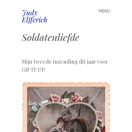
Judy
MENU
Spring
Elfferich
naar
inhoud
Soldatenliefde
.
Mijn tweede inzending dit jaar voor
GIF IT UP: