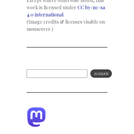
Except where otherwise noted, this
work is licensed under
CC by-nc-sa
4.0 international
.
(Image credits & licenses visable on
mouseover.)
ZOEKEN