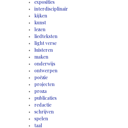
exposities
interdisciplinair
kijken
kunst
lezen
liedteksten
light verse
luisteren
maken
onderwijs
ontwerpen
poëzie
projecten
proza
publicaties
redactie
schrijven
spelen
taal