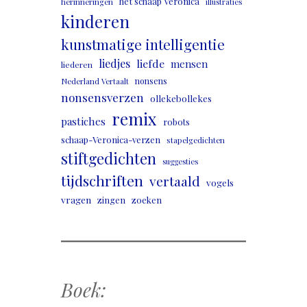
het schaap Veronica
herinneringen
illustraties
kinderen
kunstmatige intelligentie
liedjes
liefde
mensen
liederen
nonsens
Nederland Vertaalt
nonsensverzen
ollekebollekes
remix
pastiches
robots
schaap-Veronica-verzen
stapelgedichten
stiftgedichten
suggesties
tijdschriften
vertaald
vogels
vragen
zingen
zoeken
Boek: