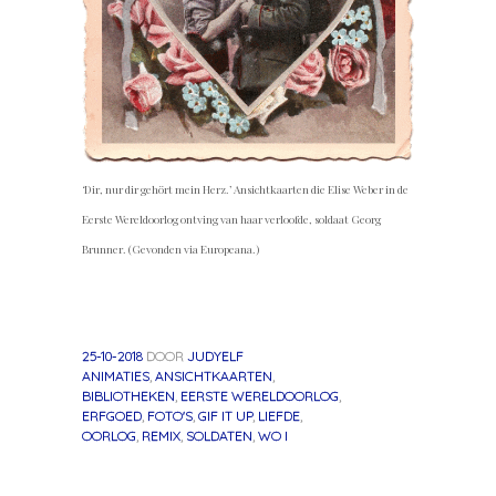
‘Dir, nur dir gehört mein Herz.’ Ansichtkaarten die Elise Weber in de
Eerste Wereldoorlog ontving van haar verloofde, soldaat Georg
Brunner. (Gevonden via Europeana.)
25-10-2018
DOOR
JUDYELF
ANIMATIES
,
ANSICHTKAARTEN
,
BIBLIOTHEKEN
,
EERSTE WERELDOORLOG
,
ERFGOED
,
FOTO'S
,
GIF IT UP
,
LIEFDE
,
OORLOG
,
REMIX
,
SOLDATEN
,
WO I
«
Volgend
Berichtnavigatie
Vorig
bericht