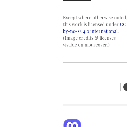
Except where otherwise noted
this work is licensed under
CC
by-nc-sa 4.0 international
.
(Image credits & licenses
visable on mouseover.)