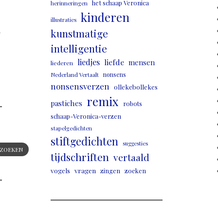
het schaap Veronica
herinneringen
kinderen
illustraties
,
kunstmatige
intelligentie
liedjes
liefde
mensen
liederen
nonsens
Nederland Vertaalt
nonsensverzen
ollekebollekes
remix
pastiches
robots
schaap-Veronica-verzen
stapelgedichten
stiftgedichten
suggesties
ZOEKEN
tijdschriften
vertaald
vogels
vragen
zingen
zoeken