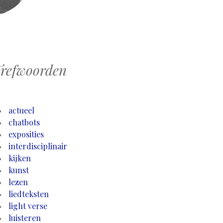
refwoorden
actueel
chatbots
exposities
interdisciplinair
kijken
kunst
lezen
liedteksten
light verse
luisteren