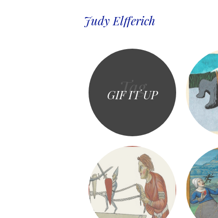
Judy Elfferich
Tag
GIF IT UP