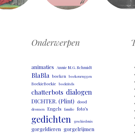
Onderwerpen
T
animaties
Annie M.G. Schmidt
BlaBla
boeken
boekenruggen
BoekieBoekie
boektitels
dialogen
chatterbots
DICHTER. (Plint)
dood
Engels
foto's
dromen
familie
gedichten
geschiedenis
gorgeldieren
gorgelrijmen