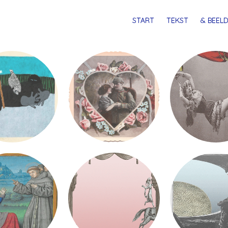
MENU
SPRING
START
TEKST
& BEELD
NAAR
INHOUD