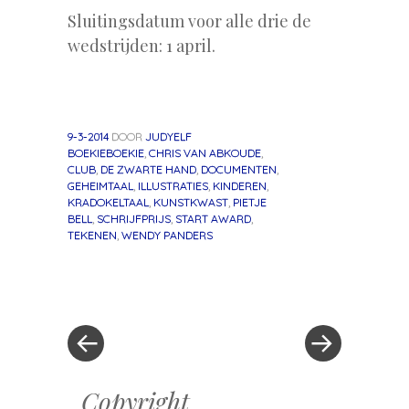
Sluitingsdatum voor alle drie de
wedstrijden: 1 april.
9-3-2014
DOOR
JUDYELF
BOEKIEBOEKIE
,
CHRIS VAN ABKOUDE
,
CLUB
,
DE ZWARTE HAND
,
DOCUMENTEN
,
GEHEIMTAAL
,
ILLUSTRATIES
,
KINDEREN
,
KRADOKELTAAL
,
KUNSTKWAST
,
PIETJE
BELL
,
SCHRIJFPRIJS
,
START AWARD
,
TEKENEN
,
WENDY PANDERS
«
Volgend
Berichtnavigatie
Vorig
bericht
bericht
»
Copyright