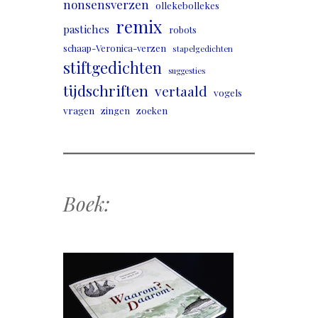
nonsensverzen
ollekebollekes
remix
pastiches
robots
schaap-Veronica-verzen
stapelgedichten
stiftgedichten
suggesties
tijdschriften
vertaald
vogels
vragen
zingen
zoeken
Boek: