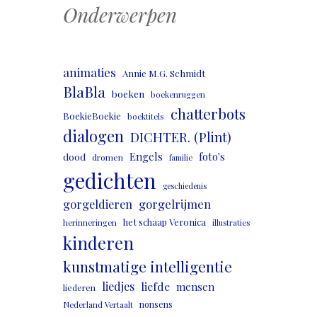
Onderwerpen
animaties
Annie M.G. Schmidt
BlaBla
boeken
boekenruggen
chatterbots
BoekieBoekie
boektitels
dialogen
DICHTER. (Plint)
Engels
foto's
dood
dromen
familie
gedichten
geschiedenis
gorgeldieren
gorgelrijmen
het schaap Veronica
herinneringen
illustraties
kinderen
kunstmatige intelligentie
liedjes
liefde
mensen
liederen
nonsens
Nederland Vertaalt