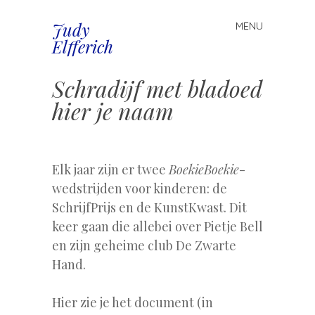
Judy
MENU
Spring
Elfferich
naar
inhoud
Schradijf met bladoed
hier je naam
.
Elk jaar zijn er twee
BoekieBoekie
-
wedstrijden voor kinderen: de
SchrijfPrijs en de KunstKwast. Dit
keer gaan die allebei over Pietje Bell
en zijn geheime club De Zwarte
Hand.
Hier zie je het document (in