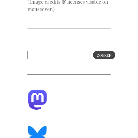
(Image credits & licenses visable on
mouseover.)
ZOEKEN