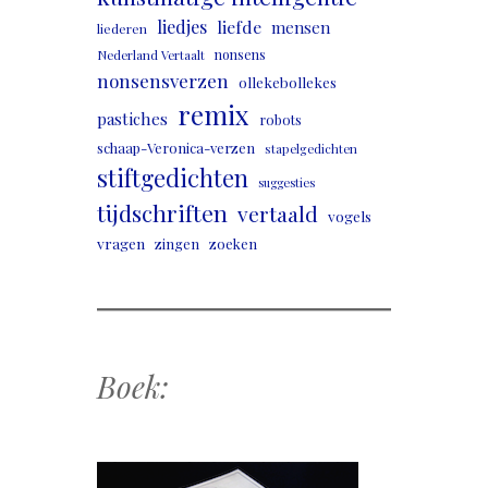
liedjes
liefde
mensen
liederen
nonsens
Nederland Vertaalt
nonsensverzen
ollekebollekes
remix
pastiches
robots
schaap-Veronica-verzen
stapelgedichten
stiftgedichten
suggesties
tijdschriften
vertaald
vogels
vragen
zingen
zoeken
Boek: