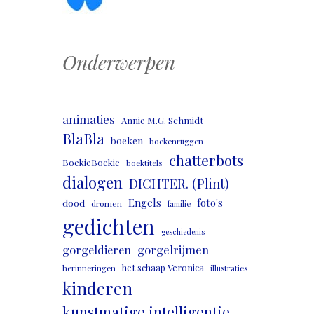
Onderwerpen
animaties
Annie M.G. Schmidt
BlaBla
boeken
boekenruggen
chatterbots
BoekieBoekie
boektitels
dialogen
DICHTER. (Plint)
Engels
foto's
dood
dromen
familie
gedichten
geschiedenis
gorgeldieren
gorgelrijmen
het schaap Veronica
herinneringen
illustraties
kinderen
kunstmatige intelligentie