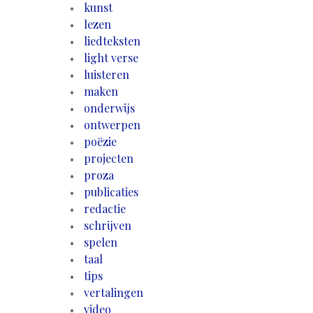
kunst
lezen
liedteksten
light verse
luisteren
maken
onderwijs
ontwerpen
poëzie
projecten
proza
publicaties
redactie
schrijven
spelen
taal
tips
vertalingen
video