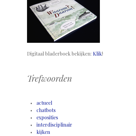
Digitaal bladerboek bekijken:
Klik
!
Trefwoorden
actueel
chatbots
exposities
interdisciplinair
kijken