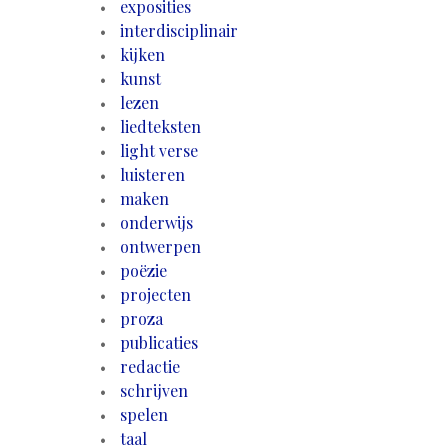
exposities
interdisciplinair
kijken
kunst
lezen
liedteksten
light verse
luisteren
maken
onderwijs
ontwerpen
poëzie
projecten
proza
publicaties
redactie
schrijven
spelen
taal