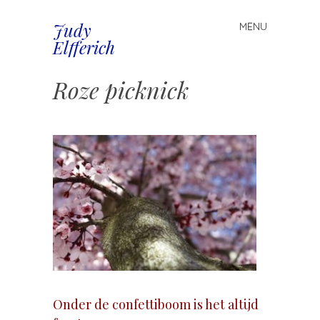
Judy
MENU
Spring
Elfferich
naar
inhoud
Roze picknick
Onder de confettiboom is het altijd