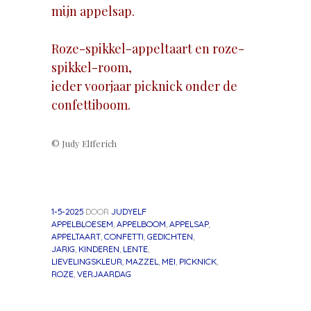
mijn appelsap.
Roze-spikkel-appeltaart en roze-
spikkel-room,
ieder voorjaar picknick onder de
confettiboom.
© Judy Elfferich
1-5-2025
DOOR
JUDYELF
APPELBLOESEM
,
APPELBOOM
,
APPELSAP
,
APPELTAART
,
CONFETTI
,
GEDICHTEN
,
JARIG
,
KINDEREN
,
LENTE
,
LIEVELINGSKLEUR
,
MAZZEL
,
MEI
,
PICKNICK
,
ROZE
,
VERJAARDAG
«
Volgend
Berichtnavigatie
Vorig
bericht