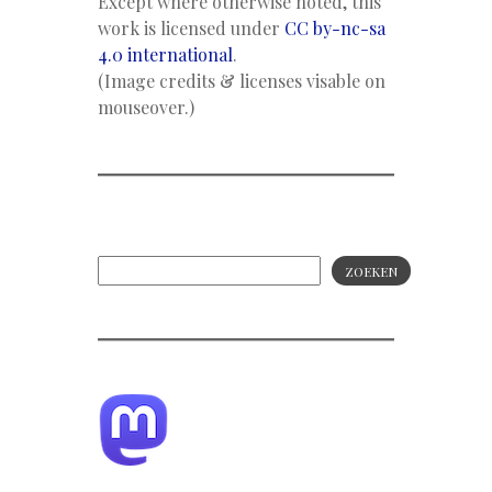
Except where otherwise noted, this
work is licensed under
CC by-nc-sa
4.0 international
.
(Image credits & licenses visable on
mouseover.)
ZOEKEN