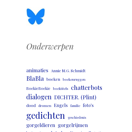
Onderwerpen
animaties
Annie M.G. Schmidt
BlaBla
boeken
boekenruggen
chatterbots
BoekieBoekie
boektitels
dialogen
DICHTER. (Plint)
Engels
foto's
dood
dromen
familie
gedichten
geschiedenis
gorgeldieren
gorgelrijmen