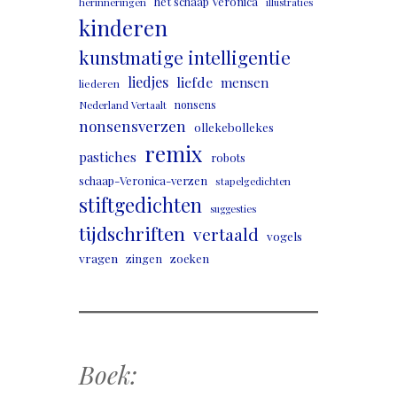
het schaap Veronica
herinneringen
illustraties
kinderen
kunstmatige intelligentie
liedjes
liefde
mensen
liederen
nonsens
Nederland Vertaalt
nonsensverzen
ollekebollekes
remix
pastiches
robots
schaap-Veronica-verzen
stapelgedichten
stiftgedichten
suggesties
tijdschriften
vertaald
vogels
vragen
zingen
zoeken
Boek: