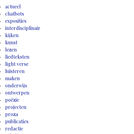
actueel
chatbots
exposities
interdisciplinair
kijken
kunst
lezen
liedteksten
light verse
luisteren
maken
onderwijs
ontwerpen
poëzie
projecten
proza
publicaties
redactie