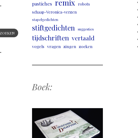
remix
pastiches
robots
schaap-Veronica-verzen
stapelgedichten
stiftgedichten
suggesties
ZOEKEN
tijdschriften
vertaald
vogels
vragen
zingen
zoeken
Boek: