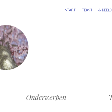
MENU
SPRING
START
TEKST
& BEELD
NAAR
INHOUD
Onderwerpen
T