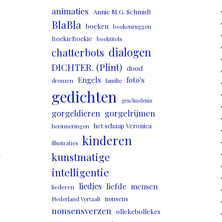
animaties
Annie M.G. Schmidt
BlaBla
boeken
boekenruggen
BoekieBoekie
boektitels
dialogen
chatterbots
DICHTER. (Plint)
dood
Engels
foto's
dromen
familie
gedichten
geschiedenis
gorgeldieren
gorgelrijmen
het schaap Veronica
herinneringen
kinderen
illustraties
,
kunstmatige
intelligentie
liedjes
liefde
mensen
liederen
nonsens
Nederland Vertaalt
nonsensverzen
ollekebollekes