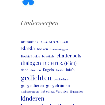
Onderwerpen
animaties
Annie M.G. Schmidt
BlaBla
boeken
boekenruggen
chatterbots
BoekieBoekie
boektitels
dialogen
DICHTER. (Plint)
Engels
foto's
dood
dromen
familie
gedichten
geschiedenis
gorgeldieren
gorgelrijmen
het schaap Veronica
herinneringen
illustraties
kinderen