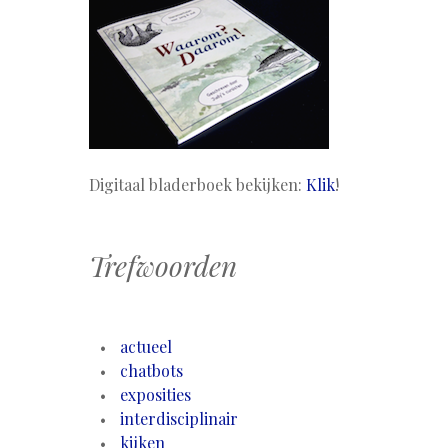
Digitaal bladerboek bekijken:
Klik
!
Trefwoorden
actueel
chatbots
exposities
interdisciplinair
kijken