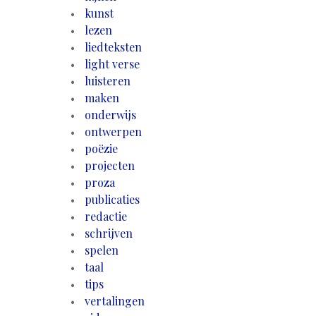
kunst
lezen
liedteksten
light verse
luisteren
maken
onderwijs
ontwerpen
poëzie
projecten
proza
publicaties
redactie
schrijven
spelen
taal
tips
vertalingen