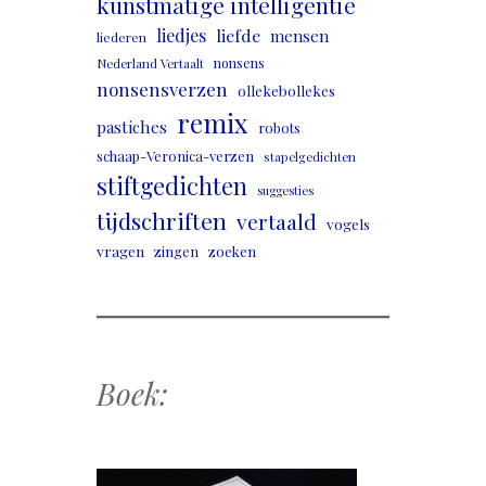
kunstmatige intelligentie
liedjes
liefde
mensen
liederen
nonsens
Nederland Vertaalt
nonsensverzen
ollekebollekes
remix
pastiches
robots
schaap-Veronica-verzen
stapelgedichten
stiftgedichten
suggesties
tijdschriften
vertaald
vogels
vragen
zingen
zoeken
Boek: