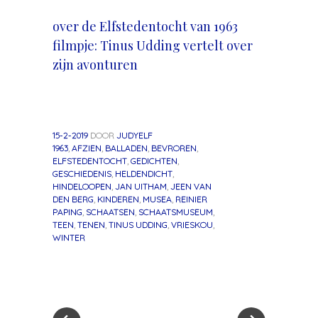
over de Elfstedentocht van 1963
filmpje: Tinus Udding vertelt over
zijn avonturen
15-2-2019
DOOR
JUDYELF
1963
,
AFZIEN
,
BALLADEN
,
BEVROREN
,
ELFSTEDENTOCHT
,
GEDICHTEN
,
GESCHIEDENIS
,
HELDENDICHT
,
HINDELOOPEN
,
JAN UITHAM
,
JEEN VAN
DEN BERG
,
KINDEREN
,
MUSEA
,
REINIER
PAPING
,
SCHAATSEN
,
SCHAATSMUSEUM
,
TEEN
,
TENEN
,
TINUS UDDING
,
VRIESKOU
,
WINTER
«
Volgend
Berichtnavigatie
Vorig
bericht
bericht
»