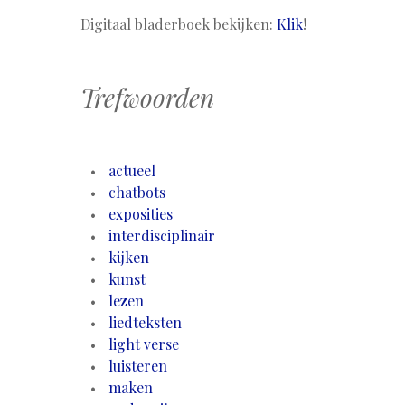
Digitaal bladerboek bekijken:
Klik
!
Trefwoorden
actueel
chatbots
exposities
interdisciplinair
kijken
kunst
lezen
liedteksten
light verse
luisteren
maken