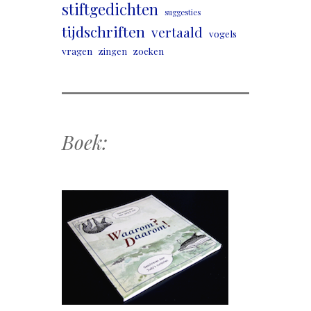
stiftgedichten
suggesties
tijdschriften
vertaald
vogels
vragen
zingen
zoeken
Boek: