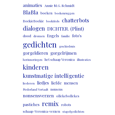
animaties
Annie M.G. Schmidt
BlaBla
boeken
boekenruggen
chatterbots
BoekieBoekie
boektitels
dialogen
DICHTER. (Plint)
Engels
foto's
dood
dromen
familie
gedichten
geschiedenis
gorgeldieren
gorgelrijmen
het schaap Veronica
herinneringen
illustraties
kinderen
kunstmatige intelligentie
liedjes
liefde
mensen
liederen
nonsens
Nederland Vertaalt
nonsensverzen
ollekebollekes
remix
pastiches
robots
schaap-Veronica-verzen
stapelgedichten