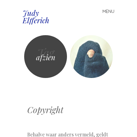
Judy
MENU
Spring
Elfferich
naar
inhoud
Tag
afzien
Copyright
Behalve waar anders vermeld, geldt