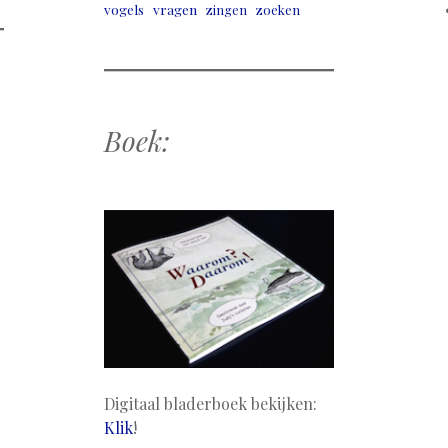
vogels
vragen
zingen
zoeken
Boek:
Digitaal bladerboek bekijken:
Klik
!