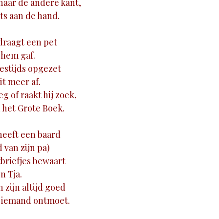
 naar de andere kant,
ets aan de hand.
draagt een pet
t hem gaf.
estijds opgezet
t meer af.
eg of raakt hij zoek,
 het Grote Boek.
heeft een baard
 van zijn pa)
kbriefjes bewaart
n Tja.
zijn altijd goed
at iemand ontmoet.