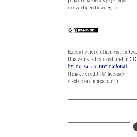
plaatjes zie je als je je muis
eroverheen beweegt.)
Except where otherwise noted
this work is licensed under
CC
by-nc-sa 4.0 international
.
(Image credits & licenses
visable on mouseover.)