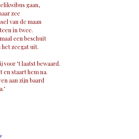
elikwibus gaan,
 naar zee
jnsel van de maan
steen in twee.
nmaal een beschuit
s het zeegat uit.
ij voor ’t laatst bewaard.
ikt en staart hem na.
ven aan zijn baard
a.’
F