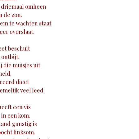
ij driemaal omheen
an de zon.
em te wachten staat
keer overslaat.
eet beschuit
ontbijt.
ij die muisjes uit
heid.
ceerd dieet
melijk veel leed.
eeft een vis
in een kom.
tand gunstig is
bocht linksom.