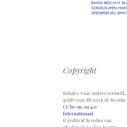
BAARD
,
BESCHUIT
,
BI
GORGELRIJMEN
,
HINK
SPIEKBRIEFJES
,
SPIRI
Berichtnavig
Copyright
Behalve waar anders vermeld,
geldt voor dit werk de licentie
CC by-nc-sa 4.0
Internationaal.
(Credits & licenties van