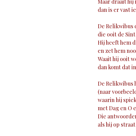
Maar draait hij
dan is er vast i
De Relikwibus 
die ooit de Sin
Hij heeft hem d
en zet hem nooi
Waait hij ooit w
dan komt dat in
De Relikwibus 
(naar voorbeeld
waarin hij spie
met Dag en O e
Die antwoorden 
als hij op stra