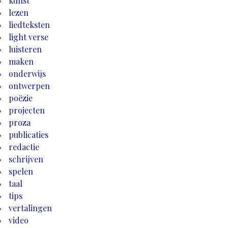
kunst
lezen
liedteksten
light verse
luisteren
maken
onderwijs
ontwerpen
poëzie
projecten
proza
publicaties
redactie
schrijven
spelen
taal
tips
vertalingen
video