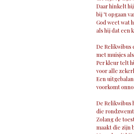
Daar hinkelt h
bij ’t opgaan v
God weet wat h
als hij dat een 
De Relikwibus 
met muisjes als 
Per kleur telt h
voor alle zeker
Een uitgebalan
voorkomt onnoe
De Relikwibus h
die rondzwemt 
Zolang de toes
maakt die zijn 