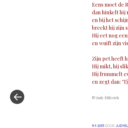
Eens moet de R
dan hinkelt hij
en bij het schi
breekt hij zijn 
Hij eet nog ee
en wuift zijn vi
Zijn pet heeft h
Hij mikt, hij sl
Hij frummelt e
en zegt dan: ‘Tj
«
Vorig
© Judy Elfferich
bericht
9-1-2015
DOOR
JUDYEL