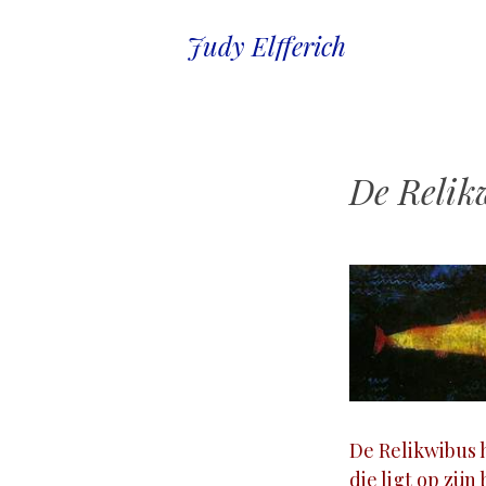
Judy Elfferich
De Relik
De Relikwibus 
die ligt op zijn