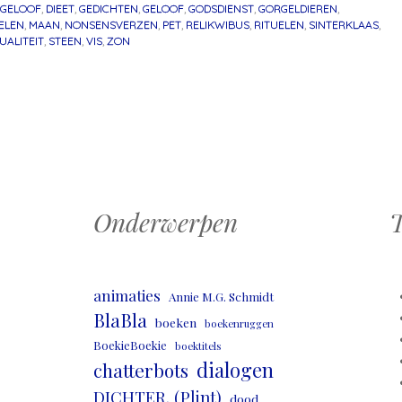
JGELOOF
,
DIEET
,
GEDICHTEN
,
GELOOF
,
GODSDIENST
,
GORGELDIEREN
,
ELEN
,
MAAN
,
NONSENSVERZEN
,
PET
,
RELIKWIBUS
,
RITUELEN
,
SINTERKLAAS
,
TUALITEIT
,
STEEN
,
VIS
,
ZON
atie
Onderwerpen
T
animaties
Annie M.G. Schmidt
BlaBla
boeken
boekenruggen
BoekieBoekie
boektitels
dialogen
chatterbots
DICHTER. (Plint)
dood