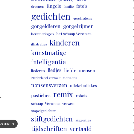
Engels
foto's
dromen
familie
gedichten
geschiedenis
gorgeldieren
gorgelrijmen
het schaap Veronica
herinneringen
kinderen
illustraties
,
kunstmatige
intelligentie
liedjes
liefde
mensen
liederen
nonsens
Nederland Vertaalt
nonsensverzen
ollekebollekes
remix
pastiches
robots
schaap-Veronica-verzen
stapelgedichten
stiftgedichten
suggesties
ZOEKEN
tijdschriften
vertaald