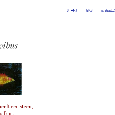
MENU
SPRING
START
TEKST
& BEELD
NAAR
INHOUD
wibus
heeft een steen,
 balkon.