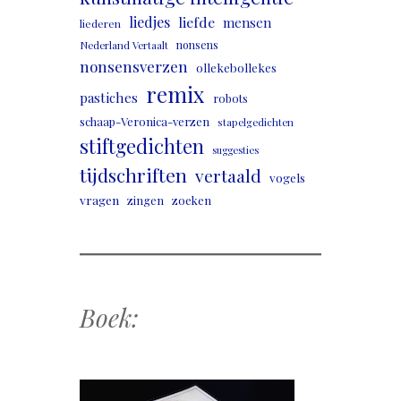
liedjes
liefde
mensen
liederen
nonsens
Nederland Vertaalt
nonsensverzen
ollekebollekes
remix
pastiches
robots
schaap-Veronica-verzen
stapelgedichten
stiftgedichten
suggesties
tijdschriften
vertaald
vogels
vragen
zingen
zoeken
Boek: