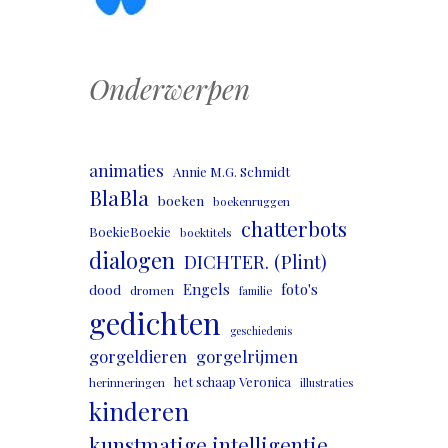
Onderwerpen
animaties
Annie M.G. Schmidt
BlaBla
boeken
boekenruggen
chatterbots
BoekieBoekie
boektitels
dialogen
DICHTER. (Plint)
Engels
foto's
dood
dromen
familie
gedichten
geschiedenis
gorgeldieren
gorgelrijmen
het schaap Veronica
herinneringen
illustraties
kinderen
kunstmatige intelligentie