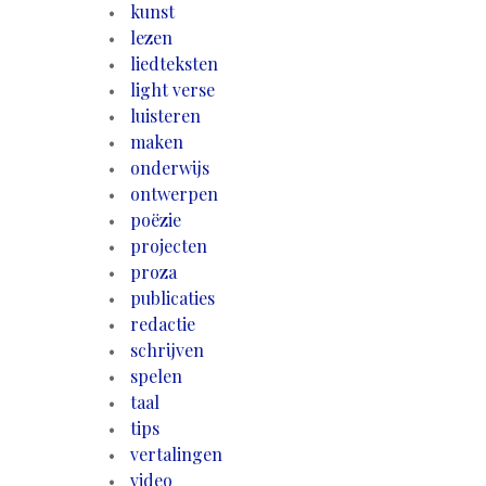
kunst
lezen
liedteksten
light verse
luisteren
maken
onderwijs
ontwerpen
poëzie
projecten
proza
publicaties
redactie
schrijven
spelen
taal
tips
vertalingen
video