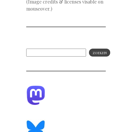
(Image credits & licenses visable on
mouseover.)
ZOEKEN