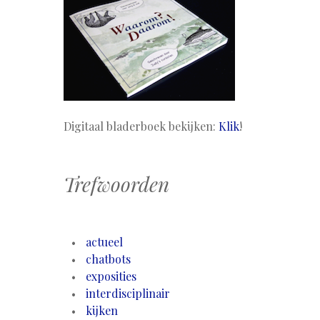
Digitaal bladerboek bekijken:
Klik
!
Trefwoorden
actueel
chatbots
exposities
interdisciplinair
kijken