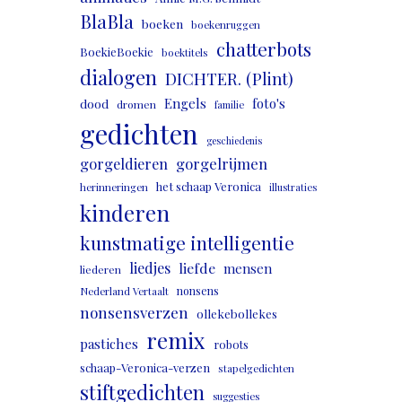
BlaBla
boeken
boekenruggen
chatterbots
BoekieBoekie
boektitels
dialogen
DICHTER. (Plint)
Engels
foto's
dood
dromen
familie
gedichten
geschiedenis
gorgeldieren
gorgelrijmen
het schaap Veronica
herinneringen
illustraties
kinderen
kunstmatige intelligentie
liedjes
liefde
mensen
liederen
nonsens
Nederland Vertaalt
nonsensverzen
ollekebollekes
remix
pastiches
robots
schaap-Veronica-verzen
stapelgedichten
stiftgedichten
suggesties