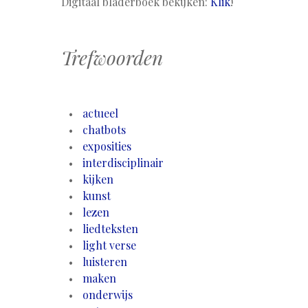
Digitaal bladerboek bekijken:
Klik
!
Trefwoorden
actueel
chatbots
exposities
interdisciplinair
kijken
kunst
lezen
liedteksten
light verse
luisteren
maken
onderwijs