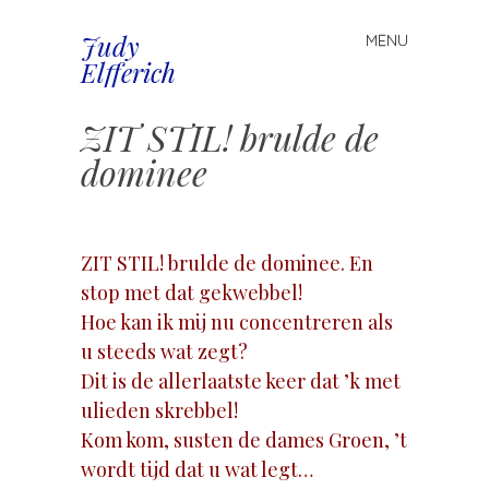
Judy
MENU
Spring
Elfferich
naar
inhoud
ZIT STIL! brulde de
dominee
.
ZIT STIL! brulde de dominee. En
stop met dat gekwebbel!
Hoe kan ik mij nu concentreren als
u steeds wat zegt?
Dit is de allerlaatste keer dat ’k met
ulieden skrebbel!
Kom kom, susten de dames Groen, ’t
wordt tijd dat u wat legt…