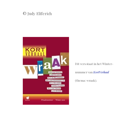
© Judy Elfferich
.
Dit vers staat in het Winter­
nummer van
KortVerhaal
(thema: wraak).