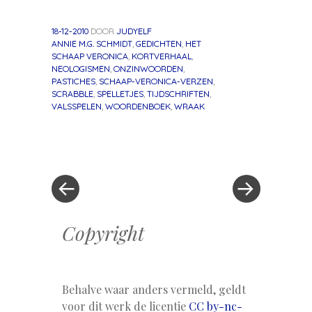
18-12-2010
DOOR
JUDYELF
ANNIE M.G. SCHMIDT
,
GEDICHTEN
,
HET
SCHAAP VERONICA
,
KORTVERHAAL
,
NEOLOGISMEN
,
ONZINWOORDEN
,
PASTICHES
,
SCHAAP-VERONICA-VERZEN
,
SCRABBLE
,
SPELLETJES
,
TIJDSCHRIFTEN
,
VALSSPELEN
,
WOORDENBOEK
,
WRAAK
«
Volgend
Berichtnavigatie
Vorig
bericht
bericht
»
Copyright
Behalve waar anders vermeld, geldt
voor dit werk de licentie
CC by-nc-