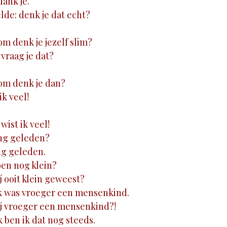
ank je.
lde: denk je dat echt?
 denk je jezelf slim?
raag je dat?
m denk je dan?
ik veel!
ist ik veel!
ang geleden?
ng geleden.
oen nog klein?
 ooit klein geweest?
ik was vroeger een mensenkind.
j vroeger een mensenkind?!
 ben ik dat nog steeds.