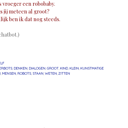
 vroeger een robobaby.
s jij meteen al groot?
ijk ben ik dat nog steeds.
chatbot.)
ELF
ERBOTS
,
DENKEN
,
DIALOGEN
,
GROOT
,
KIND
,
KLEIN
,
KUNSTMATIGE
N
,
MENSEN
,
ROBOTS
,
STAAN
,
WETEN
,
ZITTEN
atie