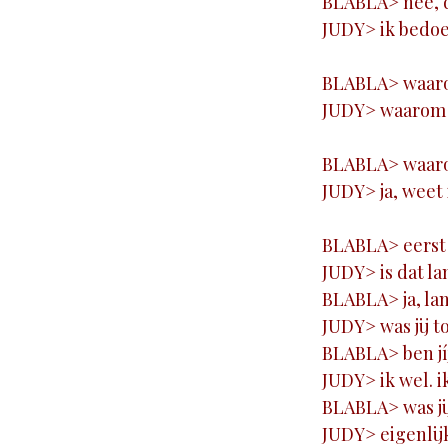
BLABLA> nee, d
JUDY> ik bedoe
BLABLA> waarom
JUDY> waarom v
BLABLA> waaro
JUDY> ja, weet 
BLABLA> eerst w
JUDY> is dat l
BLABLA> ja, la
JUDY> was jij t
BLABLA> ben jíj
JUDY> ik wel. 
BLABLA> was ji
JUDY> eigenlijk