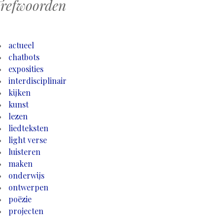
refwoorden
actueel
chatbots
exposities
interdisciplinair
kijken
kunst
lezen
liedteksten
light verse
luisteren
maken
onderwijs
ontwerpen
poëzie
projecten