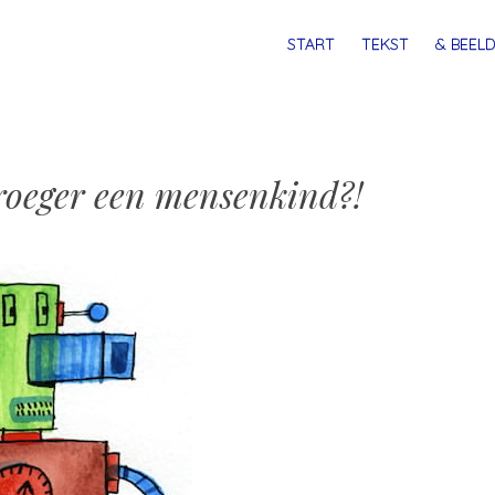
MENU
SPRING
START
TEKST
& BEELD
NAAR
INHOUD
vroeger een mensenkind?!