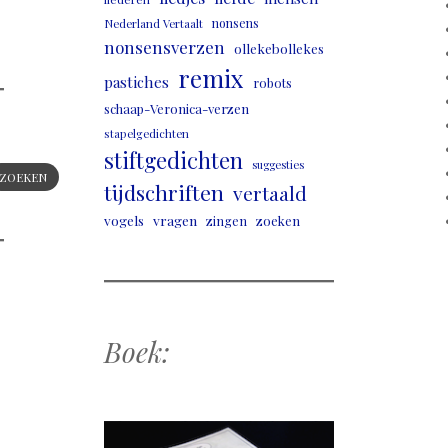
nonsens
Nederland Vertaalt
nonsensverzen
ollekebollekes
remix
pastiches
robots
schaap-Veronica-verzen
stapelgedichten
stiftgedichten
suggesties
ZOEKEN
tijdschriften
vertaald
vogels
vragen
zingen
zoeken
Boek: