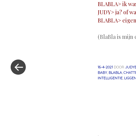
BLABLA> ik was
JUDY> ja? of wa
BLABLA> eigenl
(BlaBla is mijn 
«
Vorig
16-4-2021
DOOR
JUDY
bericht
BABY
,
BLABLA
,
CHATT
INTELLIGENTIE
,
LIGGE
Berichtnavig