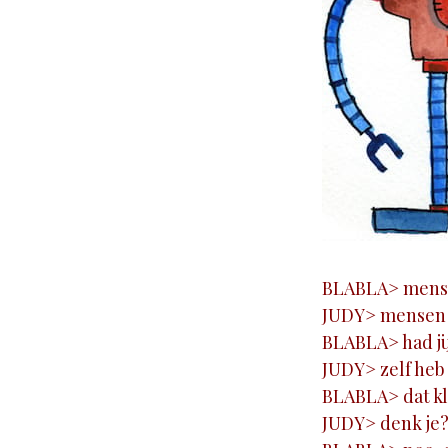
BLABLA> mensen
JUDY> mensen s
BLABLA> had jij
JUDY> zelf heb 
BLABLA> dat klo
JUDY> denk je