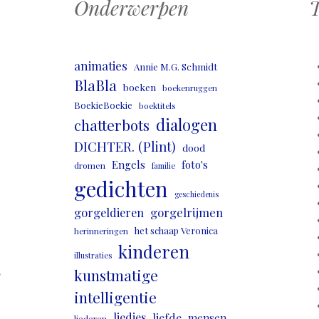
Onderwerpen
T
animaties
Annie M.G. Schmidt
BlaBla
boeken
boekenruggen
BoekieBoekie
boektitels
dialogen
chatterbots
DICHTER. (Plint)
dood
Engels
foto's
dromen
familie
gedichten
geschiedenis
gorgeldieren
gorgelrijmen
het schaap Veronica
herinneringen
kinderen
illustraties
,
kunstmatige
intelligentie
liedjes
liefde
mensen
liederen