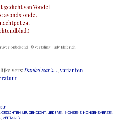
it gedicht van Vondel
de avondstonde,
n nachtpot zat
ochtendblad.)
rijver onbekend | © vertaling: Judy Elfferich
ijke vers:
Dunkel war’s…
,
varianten
eratuur
ELF
,
GEDICHTEN
,
LEUGENDICHT
,
LIEDEREN
,
NONSENS
,
NONSENSVERZEN
,
D
,
VERTAALD