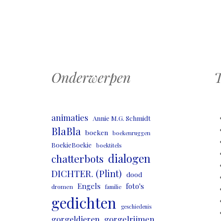
atie
Onderwerpen
T
animaties
Annie M.G. Schmidt
BlaBla
boeken
boekenruggen
BoekieBoekie
boektitels
dialogen
chatterbots
DICHTER. (Plint)
dood
Engels
foto's
dromen
familie
gedichten
geschiedenis
gorgeldieren
gorgelrijmen