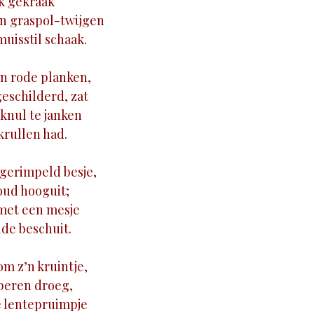
jk gekraak
n graspol-twijgen
uisstil schaak.
n rode planken,
eschilderd, zat
 knul te janken
krullen had.
gerimpeld besje,
oud hooguit;
met een mesje
de beschuit.
m z’n kruintje,
 peren droeg,
e lentepruimpje