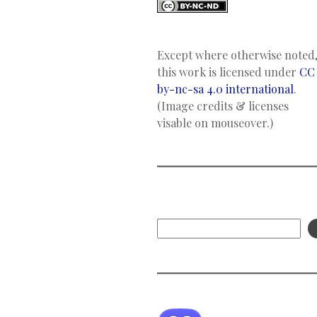
Except where otherwise noted
this work is licensed under
CC
by-nc-sa 4.0 international
.
(Image credits & licenses
visable on mouseover.)