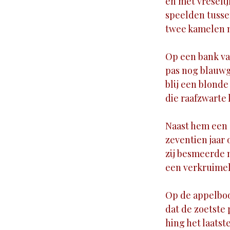
en met vreseli
speelden tusse
twee kamelen m
Op een bank va
pas nog blauwg
blij een blonde
die raafzwarte 
Naast hem een 
zeventien jaar 
zij besmeerde 
een verkruimel
Op de appelboo
dat de zoetste
hing het laatst