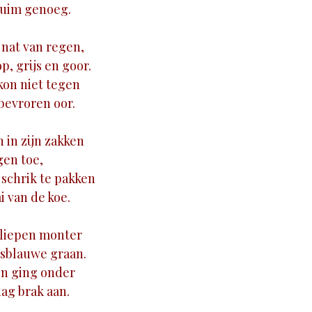
ruim genoeg.
 nat van regen,
op, grijs en goor.
kon niet tegen
bevroren oor.
 in zijn zakken
gen toe,
 schrik te pakken
i van de koe.
 liepen monter
sblauwe graan.
on ging onder
ag brak aan.