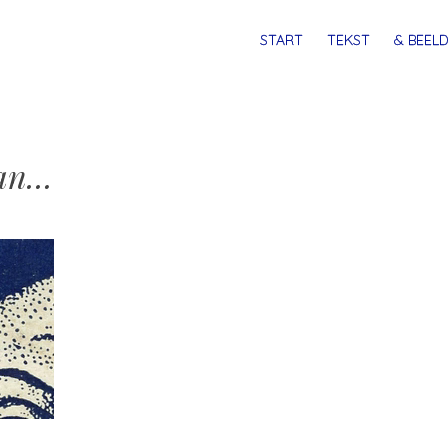
MENU
SPRING
START
TEKST
& BEELD
NAAR
INHOUD
aan…