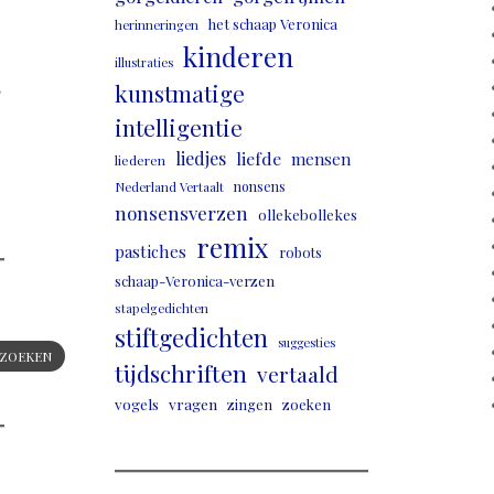
het schaap Veronica
herinneringen
kinderen
illustraties
,
kunstmatige
intelligentie
liedjes
liefde
mensen
liederen
nonsens
Nederland Vertaalt
nonsensverzen
ollekebollekes
remix
pastiches
robots
schaap-Veronica-verzen
stapelgedichten
stiftgedichten
suggesties
ZOEKEN
tijdschriften
vertaald
vogels
vragen
zingen
zoeken