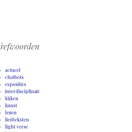
refwoorden
actueel
chatbots
exposities
interdisciplinair
kijken
kunst
lezen
liedteksten
light verse