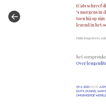
(Cats schreef d
«
’s morgens in 
Vorig
toen hij op zij
bericht
lezend in het 
Duits leugenvers, sch
.
het oorspronkel
Over leugenlit
25-2-2020
DOOR
JUDY
DUITS
,
DUNKEL WAR’S
OMGEKEERDE WEREL