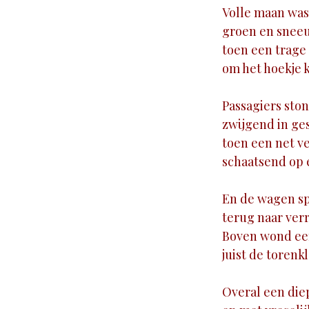
Volle maan was
groen en sneeu
toen een trag
om het hoekje 
Passagiers ston
zwijgend in ge
toen een net v
schaatsend op 
En de wagen sp
terug naar ver
Boven wond ee
juist de torenk
Overal een die