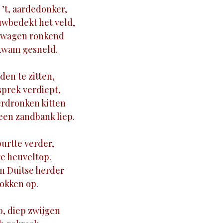
 ’t, aardedonker,
wbedekt het veld,
e wagen ronkend
kwam gesneld.
den te zitten,
sprek verdiept,
erdronken kitten
een zandbank liep.
urtte verder,
re heuveltop.
n Duitse herder
lokken op.
p, diep zwijgen