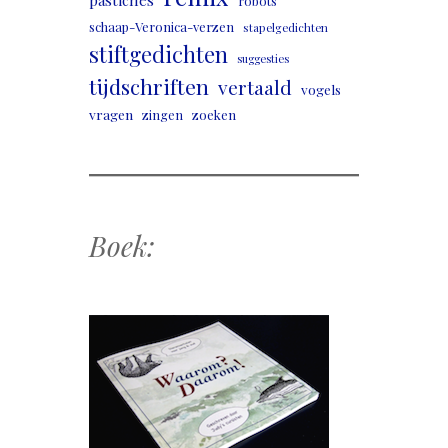
robots
schaap-Veronica-verzen
stapelgedichten
stiftgedichten
suggesties
tijdschriften
vertaald
vogels
vragen
zingen
zoeken
Boek: