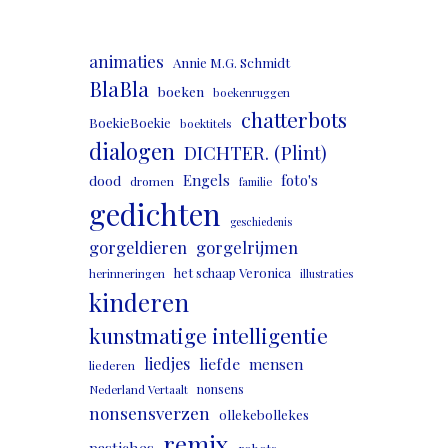
animaties
Annie M.G. Schmidt
BlaBla
boeken
boekenruggen
chatterbots
BoekieBoekie
boektitels
dialogen
DICHTER. (Plint)
Engels
foto's
dood
dromen
familie
gedichten
geschiedenis
gorgeldieren
gorgelrijmen
het schaap Veronica
herinneringen
illustraties
kinderen
kunstmatige intelligentie
liedjes
liefde
mensen
liederen
nonsens
Nederland Vertaalt
nonsensverzen
ollekebollekes
remix
pastiches