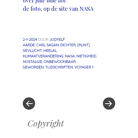
over
pale blue dot
de foto, op de site van NASA
2-1-2024
DOOR
JUDYELF
AARDE
,
CARL SAGAN
,
DICHTER. (PLINT)
,
GEVLUCHT
,
HEELAL
,
KLIMAATVERANDERING
,
NASA
,
NIETIGHEID
,
NOSTALGIE
,
ONBEWOONBAAR
GEWORDEN
,
TIJDSCHRIFTEN
,
VOYAGER 1
«
Volgend
Berichtnavigatie
Vorig
bericht
bericht
»
Copyright