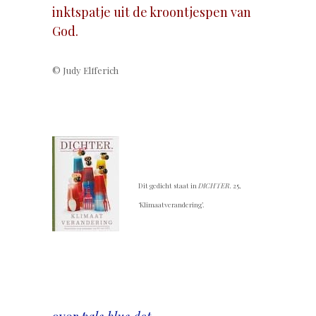
inktspatje uit de kroontjespen van
God.
© Judy Elfferich
.
Dit gedicht staat in
DICHTER.
25,
‘Klimaatverandering’.