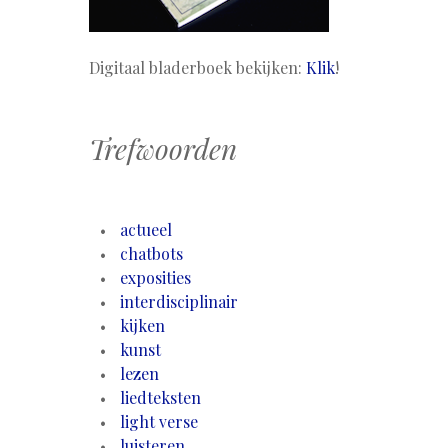
Digitaal bladerboek bekijken:
Klik
!
Trefwoorden
actueel
chatbots
exposities
interdisciplinair
kijken
kunst
lezen
liedteksten
light verse
luisteren