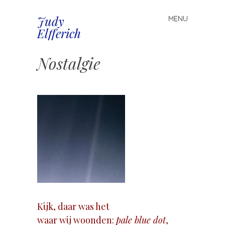
Judy
MENU
Spring
Elfferich
naar
inhoud
Nostalgie
Kijk, daar was het
waar wij woonden:
pale blue dot
,