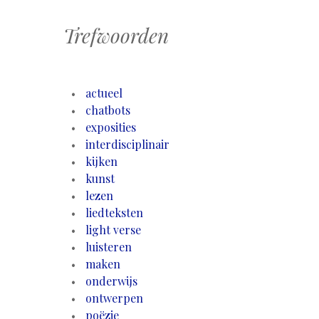
Trefwoorden
actueel
chatbots
exposities
interdisciplinair
kijken
kunst
lezen
liedteksten
light verse
luisteren
maken
onderwijs
ontwerpen
poëzie