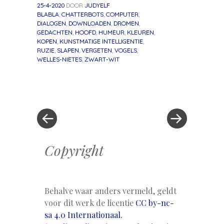
25-4-2020
DOOR
JUDYELF
BLABLA
,
CHATTERBOTS
,
COMPUTER
,
DIALOGEN
,
DOWNLOADEN
,
DROMEN
,
GEDACHTEN
,
HOOFD
,
HUMEUR
,
KLEUREN
,
KOPEN
,
KUNSTMATIGE INTELLIGENTIE
,
RUZIE
,
SLAPEN
,
VERGETEN
,
VOGELS
,
WELLES-NIETES
,
ZWART-WIT
«
Volgend
Berichtnavigatie
Vorig
bericht
bericht
»
Copyright
Behalve waar anders vermeld, geldt
voor dit werk de licentie
CC by-nc-
sa 4.0 Internationaal.