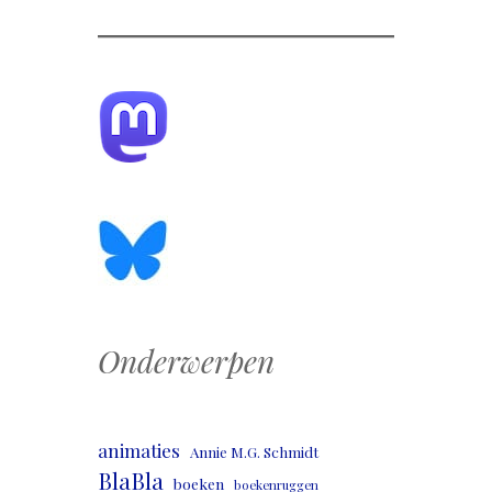
Onderwerpen
animaties
Annie M.G. Schmidt
BlaBla
boeken
boekenruggen