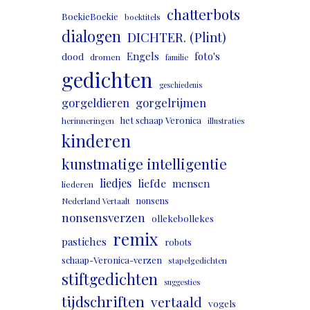
chatterbots
BoekieBoekie
boektitels
dialogen
DICHTER. (Plint)
Engels
foto's
dood
dromen
familie
gedichten
geschiedenis
gorgeldieren
gorgelrijmen
het schaap Veronica
herinneringen
illustraties
kinderen
kunstmatige intelligentie
liedjes
liefde
mensen
liederen
nonsens
Nederland Vertaalt
nonsensverzen
ollekebollekes
remix
pastiches
robots
schaap-Veronica-verzen
stapelgedichten
stiftgedichten
suggesties
tijdschriften
vertaald
vogels