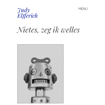
Judy
MENU
Spring
Elfferich
naar
inhoud
Nietes, zeg ik welles