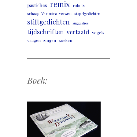
remix
pastiches
robots
schaap-Veronica-verzen
stapelgedichten
stiftgedichten
suggesties
tijdschriften
vertaald
vogels
vragen
zingen
zoeken
Boek: