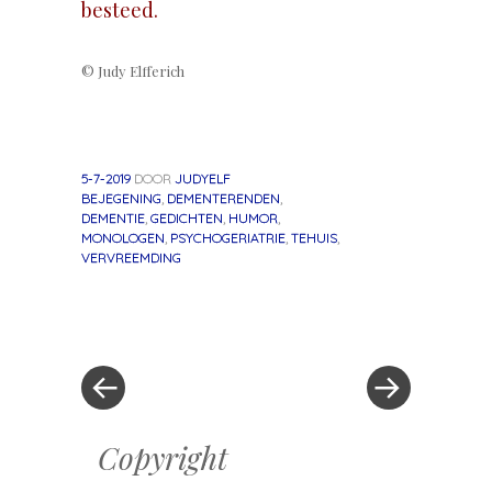
besteed.
© Judy Elfferich
5-7-2019
DOOR
JUDYELF
BEJEGENING
,
DEMENTERENDEN
,
DEMENTIE
,
GEDICHTEN
,
HUMOR
,
MONOLOGEN
,
PSYCHOGERIATRIE
,
TEHUIS
,
VERVREEMDING
«
Volgend
Berichtnavigatie
Vorig
bericht
bericht
»
Copyright