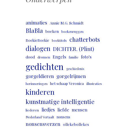
animaties
Annie M.G. Schmidt
BlaBla
boeken
boekenruggen
chatterbots
BoekieBoekie
boektitels
dialogen
DICHTER. (Plint)
Engels
foto's
dood
dromen
familie
gedichten
geschiedenis
gorgeldieren
gorgelrijmen
het schaap Veronica
herinneringen
illustraties
kinderen
kunstmatige intelligentie
liedjes
liefde
mensen
liederen
nonsens
Nederland Vertaalt
nonsensverzen
ollekebollekes