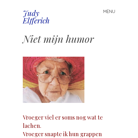
Judy
MENU
Spring
Elfferich
naar
inhoud
Niet mijn humor
Vroeger viel er soms nog wat te
lachen.
Vroeger snapte ik hun grappen