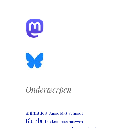
Onderwerpen
animaties
Annie M.G. Schmidt
BlaBla
boeken
boekenruggen