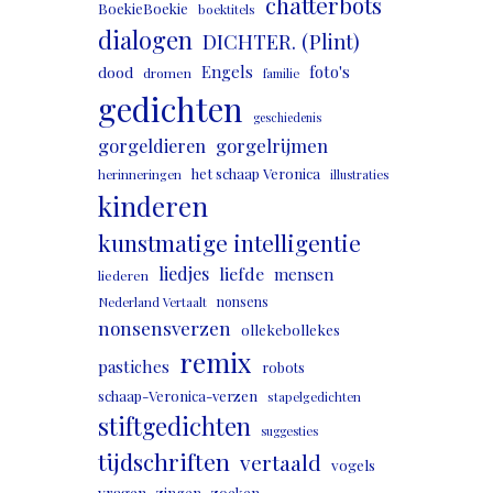
chatterbots
BoekieBoekie
boektitels
dialogen
DICHTER. (Plint)
Engels
foto's
dood
dromen
familie
gedichten
geschiedenis
gorgeldieren
gorgelrijmen
het schaap Veronica
herinneringen
illustraties
kinderen
kunstmatige intelligentie
liedjes
liefde
mensen
liederen
nonsens
Nederland Vertaalt
nonsensverzen
ollekebollekes
remix
pastiches
robots
schaap-Veronica-verzen
stapelgedichten
stiftgedichten
suggesties
tijdschriften
vertaald
vogels
vragen
zingen
zoeken