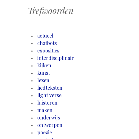
Trefwoorden
actueel
chatbots
exposities
interdisciplinair
kijken
kunst
lezen
liedteksten
light verse
luisteren
maken
onderwijs
ontwerpen
poëzie