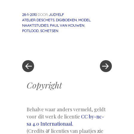
28-1-2010
DOOR
JUDYELF
ATELIER DESCHETS
,
DIGIBOEKEN
,
MODEL
,
NAAKTSTUDIES
,
PAUL VAN KOUWEN
,
POTLOOD
,
SCHETSEN
«
Volgend
Berichtnavigatie
Vorig
bericht
bericht
»
Copyright
Behalve waar anders vermeld, geldt
voor dit werk de licentie
CC by-nc-
sa 4.0 Internationaal.
(Credits & licenties van plaatjes zie