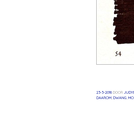
23-3-2018
DOOR
JUDY
DAAROM
,
DWANG
,
MO
Berichtnavig
«