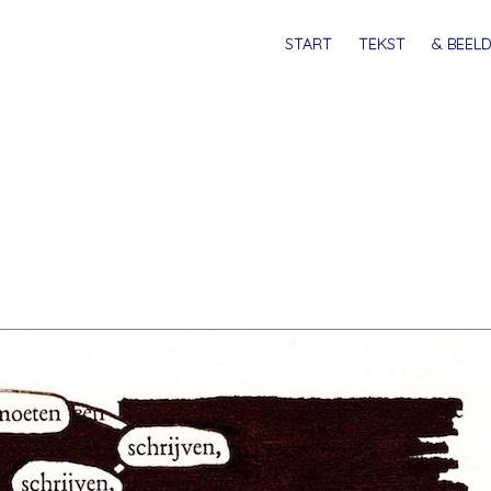
MENU
SPRING
START
TEKST
& BEELD
NAAR
INHOUD