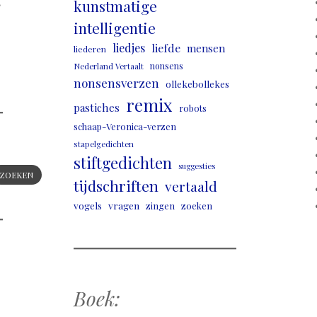
,
kunstmatige
intelligentie
liedjes
liefde
mensen
liederen
nonsens
Nederland Vertaalt
nonsensverzen
ollekebollekes
remix
pastiches
robots
schaap-Veronica-verzen
stapelgedichten
stiftgedichten
suggesties
ZOEKEN
tijdschriften
vertaald
vogels
vragen
zingen
zoeken
Boek: