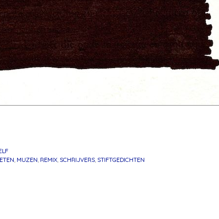
ELF
ETEN
,
MUZEN
,
REMIX
,
SCHRIJVERS
,
STIFTGEDICHTEN
atie