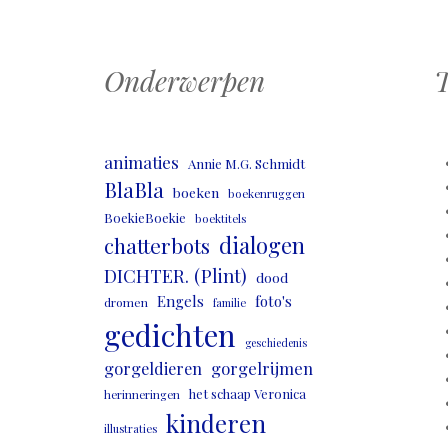
Onderwerpen
T
animaties
Annie M.G. Schmidt
BlaBla
boeken
boekenruggen
BoekieBoekie
boektitels
dialogen
chatterbots
DICHTER. (Plint)
dood
Engels
foto's
dromen
familie
gedichten
geschiedenis
gorgeldieren
gorgelrijmen
het schaap Veronica
herinneringen
kinderen
illustraties