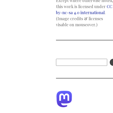
Except where otherwise noted
this work is licensed under
CC
by-nc-sa 4.0 international
.
(Image credits & licenses
visable on mouseover.)