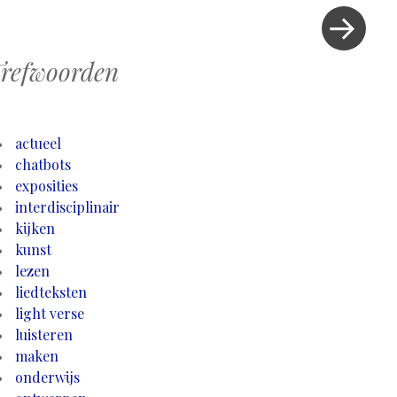
bericht
»
refwoorden
actueel
chatbots
exposities
interdisciplinair
kijken
kunst
lezen
liedteksten
light verse
luisteren
maken
onderwijs