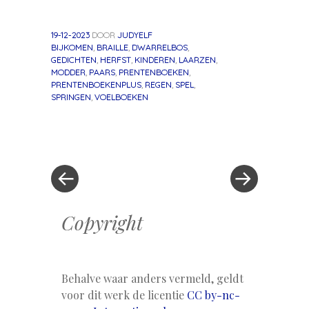
19-12-2023
DOOR
JUDYELF
BIJKOMEN
,
BRAILLE
,
DWARRELBOS
,
GEDICHTEN
,
HERFST
,
KINDEREN
,
LAARZEN
,
MODDER
,
PAARS
,
PRENTENBOEKEN
,
PRENTENBOEKENPLUS
,
REGEN
,
SPEL
,
SPRINGEN
,
VOELBOEKEN
«
Volgend
Berichtnavigatie
Vorig
bericht
bericht
»
Copyright
Behalve waar anders vermeld, geldt
voor dit werk de licentie
CC by-nc-