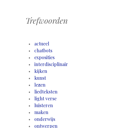
Trefwoorden
actueel
chatbots
exposities
interdisciplinair
kijken
kunst
lezen
liedteksten
light verse
luisteren
maken
onderwijs
ontwerpen