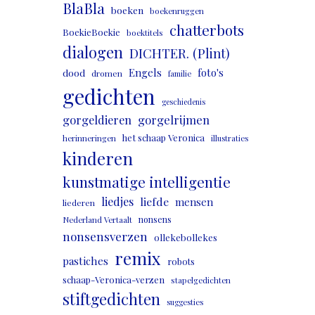
BlaBla
boeken
boekenruggen
chatterbots
BoekieBoekie
boektitels
dialogen
DICHTER. (Plint)
Engels
foto's
dood
dromen
familie
gedichten
geschiedenis
gorgeldieren
gorgelrijmen
het schaap Veronica
herinneringen
illustraties
kinderen
kunstmatige intelligentie
liedjes
liefde
mensen
liederen
nonsens
Nederland Vertaalt
nonsensverzen
ollekebollekes
remix
pastiches
robots
schaap-Veronica-verzen
stapelgedichten
stiftgedichten
suggesties