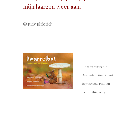
mijn laarzen weer aan.
© Judy Elfferich
.
Dit gedicht staat in
Dwarrel­bos. Bundel met
herfst­versjes
. Prenten­
boeken­Plus, 2023.