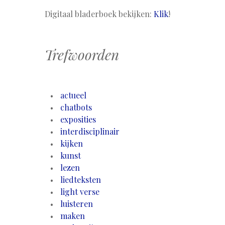
Digitaal bladerboek bekijken:
Klik
!
Trefwoorden
actueel
chatbots
exposities
interdisciplinair
kijken
kunst
lezen
liedteksten
light verse
luisteren
maken