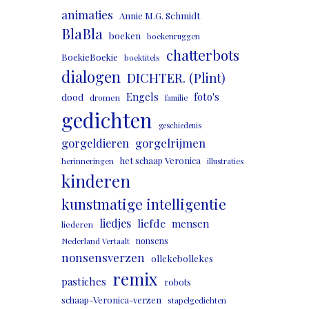
animaties
Annie M.G. Schmidt
BlaBla
boeken
boekenruggen
chatterbots
BoekieBoekie
boektitels
dialogen
DICHTER. (Plint)
Engels
foto's
dood
dromen
familie
gedichten
geschiedenis
gorgeldieren
gorgelrijmen
het schaap Veronica
herinneringen
illustraties
kinderen
kunstmatige intelligentie
liedjes
liefde
mensen
liederen
nonsens
Nederland Vertaalt
nonsensverzen
ollekebollekes
remix
pastiches
robots
schaap-Veronica-verzen
stapelgedichten