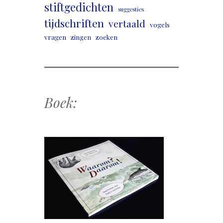
stiftgedichten
suggesties
tijdschriften
vertaald
vogels
vragen
zingen
zoeken
Boek: