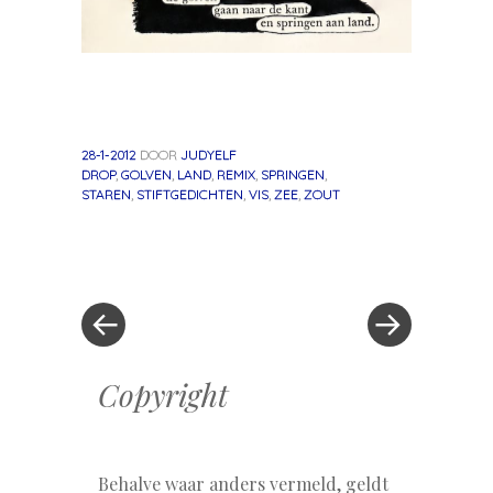
28-1-2012
DOOR
JUDYELF
DROP
,
GOLVEN
,
LAND
,
REMIX
,
SPRINGEN
,
STAREN
,
STIFTGEDICHTEN
,
VIS
,
ZEE
,
ZOUT
«
Volgend
Berichtnavigatie
Vorig
bericht
bericht
»
Copyright
Behalve waar anders vermeld, geldt