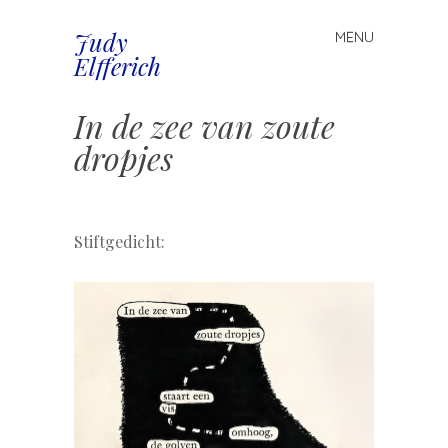
Judy
MENU
Spring
Elfferich
naar
inhoud
In de zee van zoute
dropjes
.
Stiftgedicht: