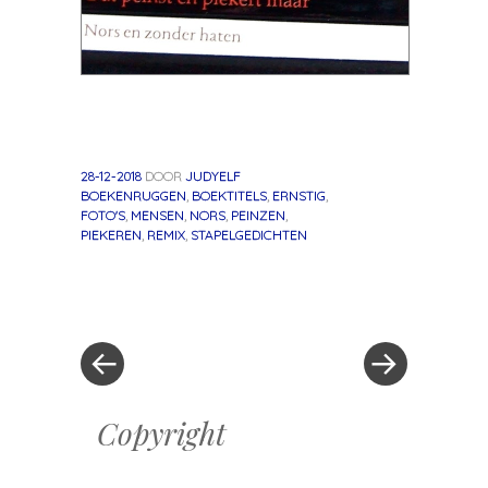
28-12-2018
DOOR
JUDYELF
BOEKENRUGGEN
,
BOEKTITELS
,
ERNSTIG
,
FOTO'S
,
MENSEN
,
NORS
,
PEINZEN
,
PIEKEREN
,
REMIX
,
STAPELGEDICHTEN
«
Volgend
Berichtnavigatie
Vorig
bericht
bericht
»
Copyright