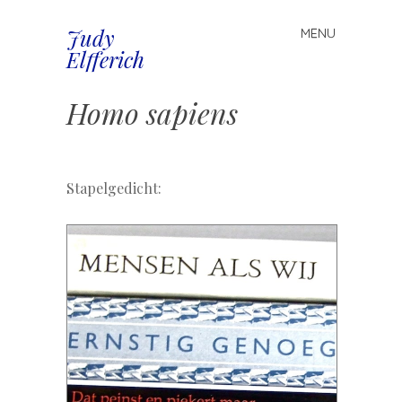
Judy
MENU
Spring
Elfferich
naar
inhoud
Homo sapiens
.
Stapelgedicht: