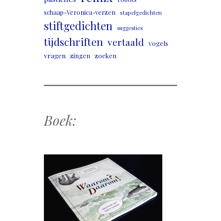
schaap-Veronica-verzen
stapelgedichten
stiftgedichten
suggesties
tijdschriften
vertaald
vogels
vragen
zingen
zoeken
Boek: