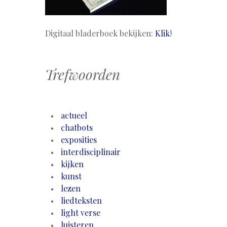
Digitaal bladerboek bekijken:
Klik
!
Trefwoorden
actueel
chatbots
exposities
interdisciplinair
kijken
kunst
lezen
liedteksten
light verse
luisteren