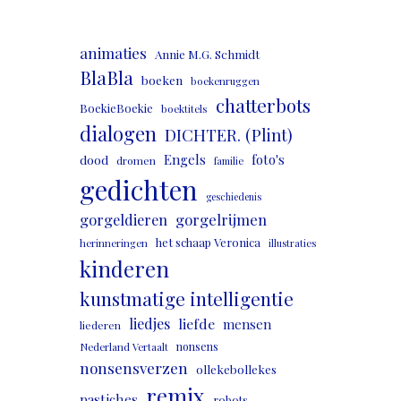
animaties
Annie M.G. Schmidt
BlaBla
boeken
boekenruggen
chatterbots
BoekieBoekie
boektitels
dialogen
DICHTER. (Plint)
Engels
foto's
dood
dromen
familie
gedichten
geschiedenis
gorgeldieren
gorgelrijmen
het schaap Veronica
herinneringen
illustraties
kinderen
kunstmatige intelligentie
liedjes
liefde
mensen
liederen
nonsens
Nederland Vertaalt
nonsensverzen
ollekebollekes
remix
pastiches
robots