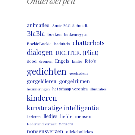
Onderwerpen
animaties
Annie M.G. Schmidt
BlaBla
boeken
boekenruggen
chatterbots
BoekieBoekie
boektitels
dialogen
DICHTER. (Plint)
Engels
foto's
dood
dromen
familie
gedichten
geschiedenis
gorgeldieren
gorgelrijmen
het schaap Veronica
herinneringen
illustraties
kinderen
kunstmatige intelligentie
liedjes
liefde
mensen
liederen
nonsens
Nederland Vertaalt
nonsensverzen
ollekebollekes