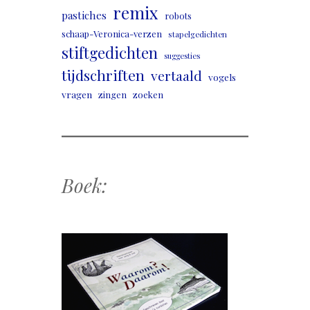
remix
pastiches
robots
schaap-Veronica-verzen
stapelgedichten
stiftgedichten
suggesties
tijdschriften
vertaald
vogels
vragen
zingen
zoeken
Boek: