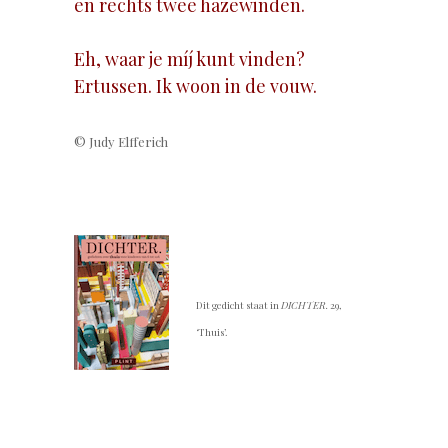
en rechts twee hazewinden.
Eh, waar je míj kunt vinden?
Ertussen. Ik woon in de vouw.
© Judy Elfferich
.
Dit gedicht staat in
DICHTER.
29,
‘Thuis’.