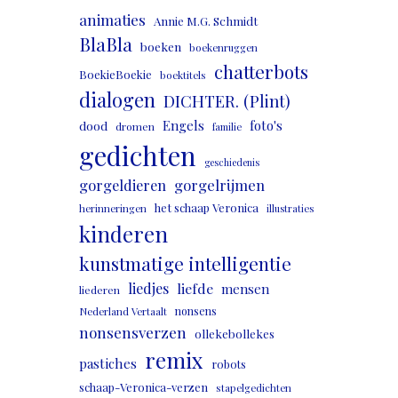
animaties
Annie M.G. Schmidt
BlaBla
boeken
boekenruggen
chatterbots
BoekieBoekie
boektitels
dialogen
DICHTER. (Plint)
Engels
foto's
dood
dromen
familie
gedichten
geschiedenis
gorgeldieren
gorgelrijmen
het schaap Veronica
herinneringen
illustraties
kinderen
kunstmatige intelligentie
liedjes
liefde
mensen
liederen
nonsens
Nederland Vertaalt
nonsensverzen
ollekebollekes
remix
pastiches
robots
schaap-Veronica-verzen
stapelgedichten