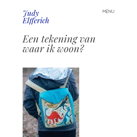
Judy
MENU
Spring
Elfferich
naar
inhoud
Een tekening van
waar ik woon?