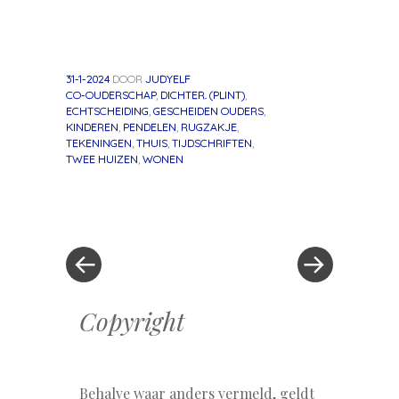
31-1-2024
DOOR
JUDYELF
CO-OUDERSCHAP
,
DICHTER. (PLINT)
,
ECHTSCHEIDING
,
GESCHEIDEN OUDERS
,
KINDEREN
,
PENDELEN
,
RUGZAKJE
,
TEKENINGEN
,
THUIS
,
TIJDSCHRIFTEN
,
TWEE HUIZEN
,
WONEN
«
Volgend
Berichtnavigatie
Vorig
bericht
bericht
»
Copyright
Behalve waar anders vermeld, geldt