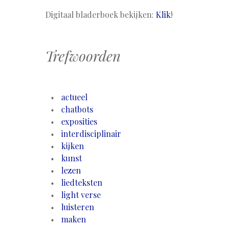
Digitaal bladerboek bekijken:
Klik
!
Trefwoorden
actueel
chatbots
exposities
interdisciplinair
kijken
kunst
lezen
liedteksten
light verse
luisteren
maken