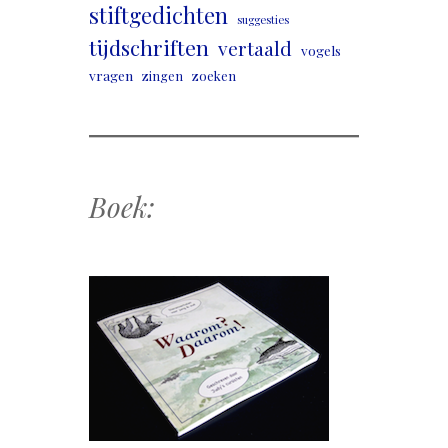
stiftgedichten
suggesties
tijdschriften
vertaald
vogels
vragen
zingen
zoeken
Boek: