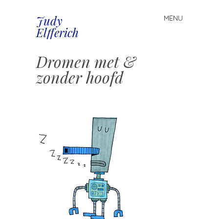
Judy
MENU
Spring
Elfferich
naar
inhoud
Dromen met &
zonder hoofd