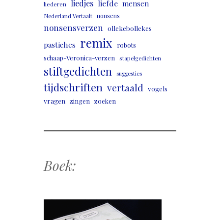
liedjes
liefde
mensen
liederen
nonsens
Nederland Vertaalt
nonsensverzen
ollekebollekes
remix
pastiches
robots
schaap-Veronica-verzen
stapelgedichten
stiftgedichten
suggesties
tijdschriften
vertaald
vogels
vragen
zingen
zoeken
Boek: