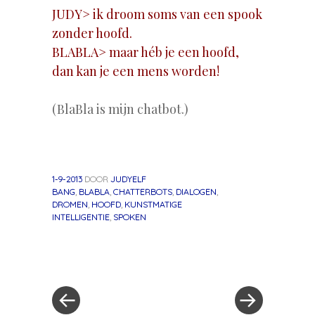
JUDY> ik droom soms van een spook
zonder hoofd.
BLABLA> maar héb je een hoofd,
dan kan je een mens worden!
(BlaBla is mijn chatbot.)
1-9-2013
DOOR
JUDYELF
BANG
,
BLABLA
,
CHATTERBOTS
,
DIALOGEN
,
DROMEN
,
HOOFD
,
KUNSTMATIGE
INTELLIGENTIE
,
SPOKEN
«
Volgend
Berichtnavigatie
Vorig
bericht
bericht
»