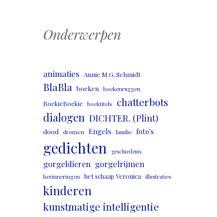
Onderwerpen
animaties
Annie M.G. Schmidt
BlaBla
boeken
boekenruggen
chatterbots
BoekieBoekie
boektitels
dialogen
DICHTER. (Plint)
Engels
foto's
dood
dromen
familie
gedichten
geschiedenis
gorgeldieren
gorgelrijmen
het schaap Veronica
herinneringen
illustraties
kinderen
kunstmatige intelligentie