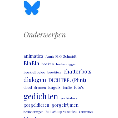
Onderwerpen
animaties
Annie M.G. Schmidt
BlaBla
boeken
boekenruggen
chatterbots
BoekieBoekie
boektitels
dialogen
DICHTER. (Plint)
Engels
foto's
dood
dromen
familie
gedichten
geschiedenis
gorgeldieren
gorgelrijmen
het schaap Veronica
herinneringen
illustraties