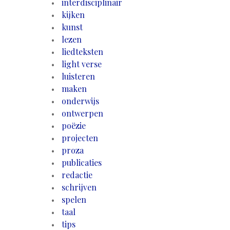
interdisciplinair
kijken
kunst
lezen
liedteksten
light verse
luisteren
maken
onderwijs
ontwerpen
poëzie
projecten
proza
publicaties
redactie
schrijven
spelen
taal
tips