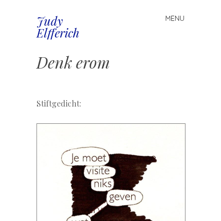
Judy
MENU
Spring
Elfferich
naar
inhoud
Denk erom
.
Stiftgedicht: