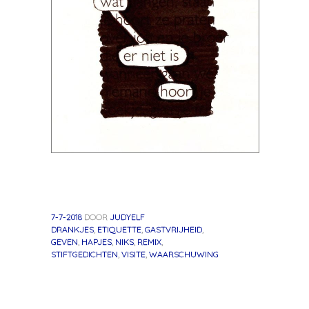
7-7-2018
DOOR
JUDYELF
DRANKJES
,
ETIQUETTE
,
GASTVRIJHEID
,
GEVEN
,
HAPJES
,
NIKS
,
REMIX
,
STIFTGEDICHTEN
,
VISITE
,
WAARSCHUWING
«
Volgend
Berichtnavigatie
Vorig
bericht
bericht
»