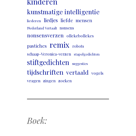
kinderen
kunstmatige intelligentie
liedjes
liefde
mensen
liederen
nonsens
Nederland Vertaalt
nonsensverzen
ollekebollekes
remix
pastiches
robots
schaap-Veronica-verzen
stapelgedichten
stiftgedichten
suggesties
tijdschriften
vertaald
vogels
vragen
zingen
zoeken
Boek: