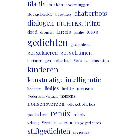
BlaBla
boeken
boekenruggen
chatterbots
BoekieBoekie
boektitels
dialogen
DICHTER. (Plint)
Engels
foto's
dood
dromen
familie
gedichten
geschiedenis
gorgeldieren
gorgelrijmen
het schaap Veronica
herinneringen
illustraties
kinderen
kunstmatige intelligentie
liedjes
liefde
mensen
liederen
nonsens
Nederland Vertaalt
nonsensverzen
ollekebollekes
remix
pastiches
robots
schaap-Veronica-verzen
stapelgedichten
stiftgedichten
suggesties