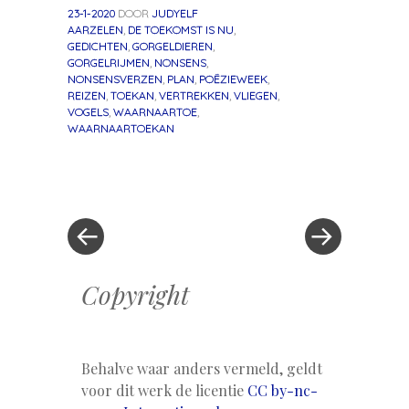
23-1-2020
DOOR
JUDYELF
AARZELEN
,
DE TOEKOMST IS NU
,
GEDICHTEN
,
GORGELDIEREN
,
GORGELRIJMEN
,
NONSENS
,
NONSENSVERZEN
,
PLAN
,
POËZIEWEEK
,
REIZEN
,
TOEKAN
,
VERTREKKEN
,
VLIEGEN
,
VOGELS
,
WAARNAARTOE
,
WAARNAARTOEKAN
«
Volgend
Berichtnavigatie
Vorig
bericht
bericht
»
Copyright
Behalve waar anders vermeld, geldt
voor dit werk de licentie
CC by-nc-