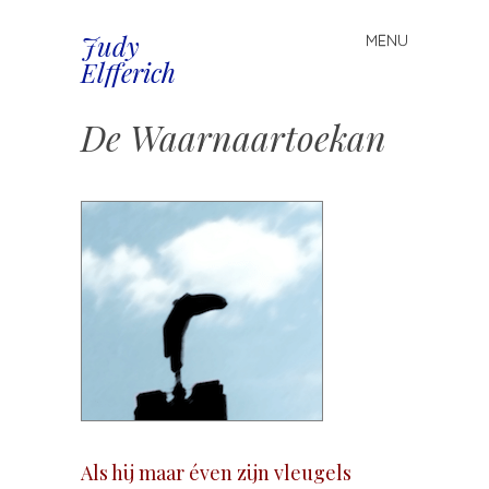
Judy
MENU
Spring
Elfferich
naar
inhoud
De Waarnaartoekan
Als hij maar éven zijn vleugels