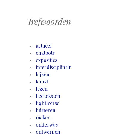
Trefwoorden
actueel
chatbots
exposities
interdisciplinair
kijken
kunst
lezen
liedteksten
light verse
luisteren
maken
onderwijs
ontwerpen