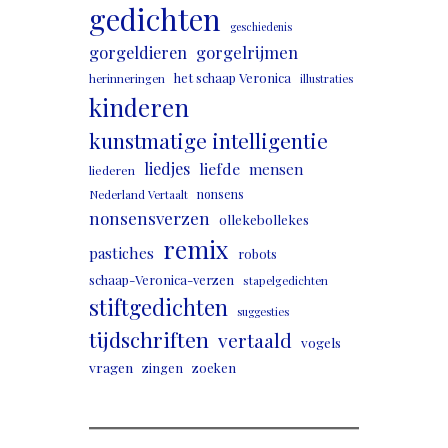
gedichten
geschiedenis
gorgeldieren
gorgelrijmen
het schaap Veronica
herinneringen
illustraties
kinderen
kunstmatige intelligentie
liedjes
liefde
mensen
liederen
nonsens
Nederland Vertaalt
nonsensverzen
ollekebollekes
remix
pastiches
robots
schaap-Veronica-verzen
stapelgedichten
stiftgedichten
suggesties
tijdschriften
vertaald
vogels
vragen
zingen
zoeken