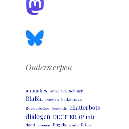
Onderwerpen
animaties
Annie M.G. Schmidt
BlaBla
boeken
boekenruggen
chatterbots
BoekieBoekie
boektitels
dialogen
DICHTER. (Plint)
Engels
foto's
dood
dromen
familie