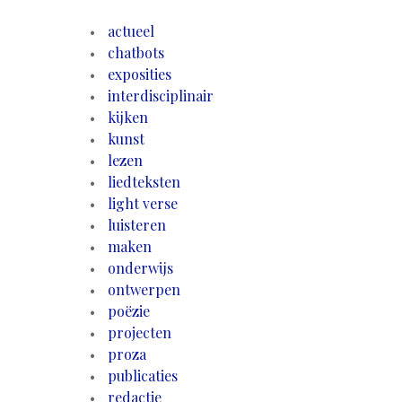
actueel
chatbots
exposities
interdisciplinair
kijken
kunst
lezen
liedteksten
light verse
luisteren
maken
onderwijs
ontwerpen
poëzie
projecten
proza
publicaties
redactie