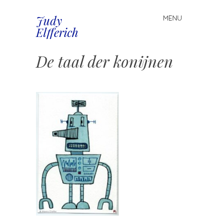
Judy
MENU
Spring
Elfferich
naar
inhoud
De taal der konijnen