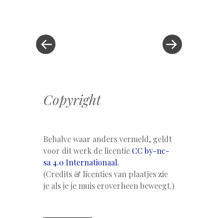
Berichtnavigatie
Vorig
bericht
bericht
»
Copyright
Behalve waar anders vermeld, geldt
voor dit werk de licentie
CC by-nc-
sa 4.0 Internationaal.
(Credits & licenties van plaatjes zie
je als je je muis eroverheen beweegt.)