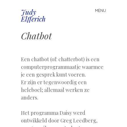
Judy
MENU
Spring
Elfferich
naar
inhoud
Chatbot
Een chatbot (of: chatterbot) is een
computerprogrammaatje waarmee
je een gesprek kunt voeren.
Er zijn er tegenwoordig een
heleboel; allemaal werken ze
anders.
Het programma Daisy werd
ontwikkeld door Greg Leedberg,