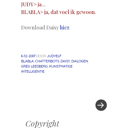
JUDY> ja…
BLABLA> ja, dat voel ik gewoon.
Download Daisy
hier
.
6-12-2007
DOOR
JUDYELF
BLABLA
,
CHATTERBOTS
,
DAISY
,
DIALOGEN
,
GREG LEEDBERG
,
KUNSTMATIGE
INTELLIGENTIE
Volgend
Berichtnavigatie
bericht
»
Copyright