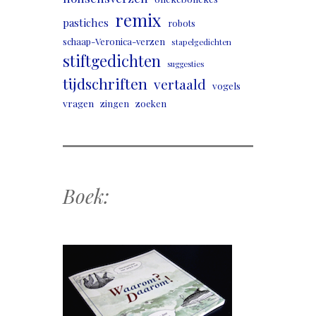
remix
pastiches
robots
schaap-Veronica-verzen
stapelgedichten
stiftgedichten
suggesties
tijdschriften
vertaald
vogels
vragen
zingen
zoeken
Boek: