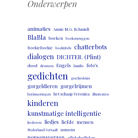
Onderwerpen
animaties
Annie M.G. Schmidt
BlaBla
boeken
boekenruggen
chatterbots
BoekieBoekie
boektitels
dialogen
DICHTER. (Plint)
Engels
foto's
dood
dromen
familie
gedichten
geschiedenis
gorgeldieren
gorgelrijmen
het schaap Veronica
herinneringen
illustraties
kinderen
kunstmatige intelligentie
liedjes
liefde
mensen
liederen
nonsens
Nederland Vertaalt
nonsensverzen
ollekebollekes