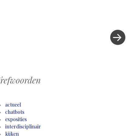
Volgend
bericht
»
refwoorden
actueel
chatbots
exposities
interdisciplinair
kijken