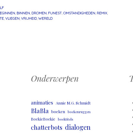
LF
EGINNEN
,
BINNEN
,
DROMEN
,
FUNEST
,
OMSTANDIGHEDEN
,
REMIX
,
TE
,
VLIEGEN
,
VRIJHEID
,
WERELD
atie
Onderwerpen
T
animaties
Annie M.G. Schmidt
BlaBla
boeken
boekenruggen
BoekieBoekie
boektitels
dialogen
chatterbots