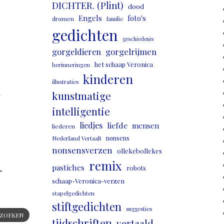
DICHTER. (Plint)
dood
Engels
foto's
dromen
familie
gedichten
geschiedenis
gorgeldieren
gorgelrijmen
het schaap Veronica
herinneringen
kinderen
illustraties
,
kunstmatige
intelligentie
liedjes
liefde
mensen
liederen
nonsens
Nederland Vertaalt
nonsensverzen
ollekebollekes
remix
pastiches
robots
schaap-Veronica-verzen
stapelgedichten
stiftgedichten
suggesties
ZOEKEN
tijdschriften
vertaald