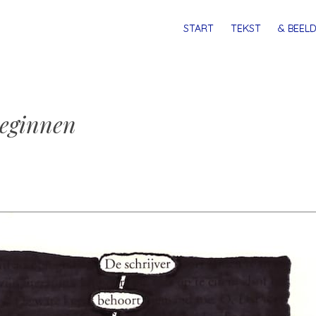
MENU
SPRING
START
TEKST
& BEELD
NAAR
INHOUD
eginnen