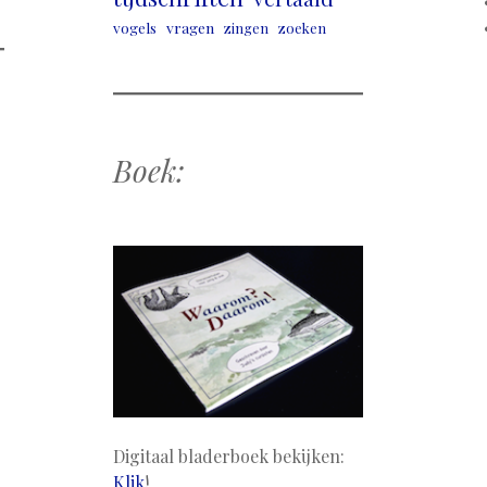
vogels
vragen
zingen
zoeken
Boek:
Digitaal bladerboek bekijken:
Klik
!