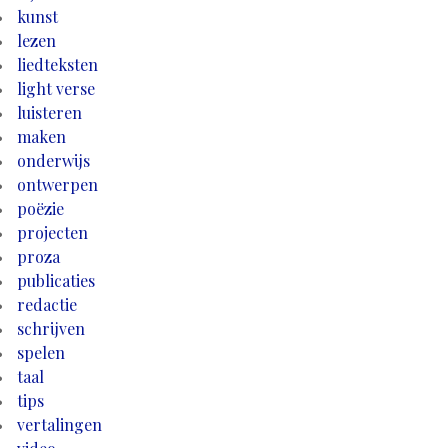
kunst
lezen
liedteksten
light verse
luisteren
maken
onderwijs
ontwerpen
poëzie
projecten
proza
publicaties
redactie
schrijven
spelen
taal
tips
vertalingen