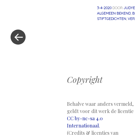
3-4-2020
DOOR
JUDYE
ALGEMEEN BEKEND
,
B
STIFTGEDICHTEN
,
VER
«
Vorig
bericht
Berichtnavig
Copyright
Behalve waar anders vermeld,
geldt voor dit werk de licentie
CC by-nc-sa 4.0
Internationaal.
(Credits & licenties van