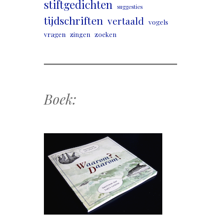
stiftgedichten
suggesties
tijdschriften
vertaald
vogels
vragen
zingen
zoeken
Boek: