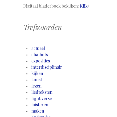
Digitaal bladerboek bekijken:
Klik
!
Trefwoorden
actueel
chatbots
exposities
interdisciplinair
kijken
kunst
lezen
liedteksten
light verse
luisteren
maken