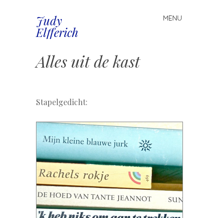
Judy
MENU
Spring
Elfferich
naar
inhoud
Alles uit de kast
.
Stapelgedicht: