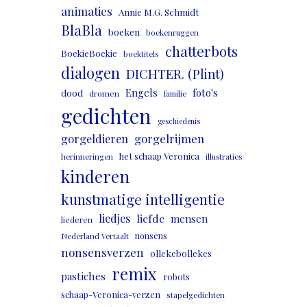
animaties
Annie M.G. Schmidt
BlaBla
boeken
boekenruggen
chatterbots
BoekieBoekie
boektitels
dialogen
DICHTER. (Plint)
Engels
foto's
dood
dromen
familie
gedichten
geschiedenis
gorgeldieren
gorgelrijmen
het schaap Veronica
herinneringen
illustraties
kinderen
kunstmatige intelligentie
liedjes
liefde
mensen
liederen
nonsens
Nederland Vertaalt
nonsensverzen
ollekebollekes
remix
pastiches
robots
schaap-Veronica-verzen
stapelgedichten