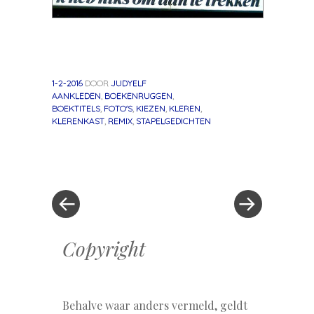
1-2-2016
DOOR
JUDYELF
AANKLEDEN
,
BOEKENRUGGEN
,
BOEKTITELS
,
FOTO'S
,
KIEZEN
,
KLEREN
,
KLERENKAST
,
REMIX
,
STAPELGEDICHTEN
«
Volgend
Berichtnavigatie
Vorig
bericht
bericht
»
Copyright
Behalve waar anders vermeld, geldt