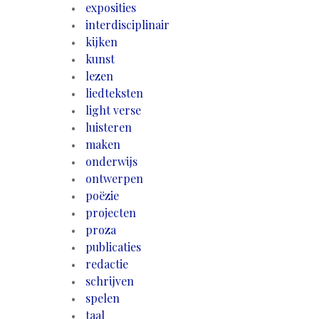
exposities
interdisciplinair
kijken
kunst
lezen
liedteksten
light verse
luisteren
maken
onderwijs
ontwerpen
poëzie
projecten
proza
publicaties
redactie
schrijven
spelen
taal