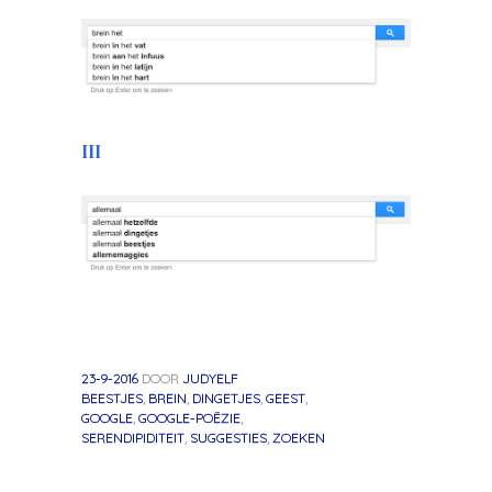
III
23-9-2016
DOOR
JUDYELF
BEESTJES
,
BREIN
,
DINGETJES
,
GEEST
,
GOOGLE
,
GOOGLE-POËZIE
,
SERENDIPIDITEIT
,
SUGGESTIES
,
ZOEKEN
«
Volgend
Berichtnavigatie
Vorig
bericht