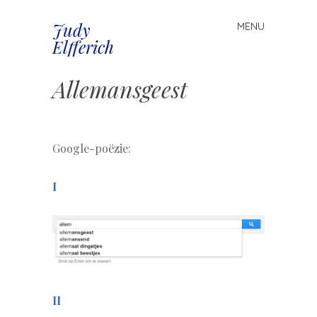
Judy
MENU
Spring
Elfferich
naar
inhoud
Allemansgeest
.
Google-poëzie:
I
II