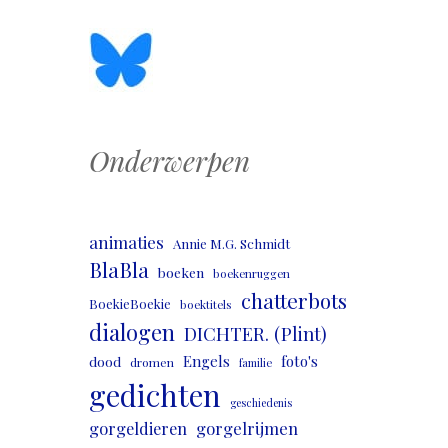
Onderwerpen
animaties
Annie M.G. Schmidt
BlaBla
boeken
boekenruggen
chatterbots
BoekieBoekie
boektitels
dialogen
DICHTER. (Plint)
Engels
foto's
dood
dromen
familie
gedichten
geschiedenis
gorgeldieren
gorgelrijmen