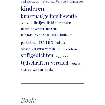
het schaap Veronica
herinneringen
illustraties
kinderen
kunstmatige intelligentie
liedjes
liefde
mensen
liederen
nonsens
Nederland Vertaalt
nonsensverzen
ollekebollekes
remix
pastiches
robots
schaap-Veronica-verzen
stapelgedichten
stiftgedichten
suggesties
tijdschriften
vertaald
vogels
vragen
zingen
zoeken
Boek: