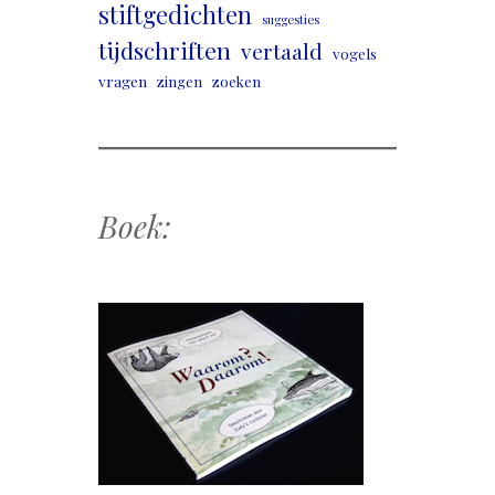
stiftgedichten
suggesties
tijdschriften
vertaald
vogels
vragen
zingen
zoeken
Boek: