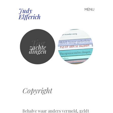
Judy
MENU
Spring
Elfferich
naar
inhoud
Tag
zachte
dingen
Copyright
Behalve waar anders vermeld, geldt