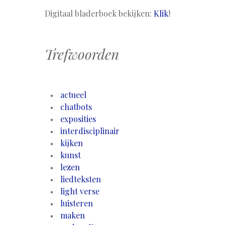
Digitaal bladerboek bekijken:
Klik
!
Trefwoorden
actueel
chatbots
exposities
interdisciplinair
kijken
kunst
lezen
liedteksten
light verse
luisteren
maken