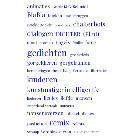
animaties
Annie M.G. Schmidt
BlaBla
boeken
boekenruggen
chatterbots
BoekieBoekie
boektitels
dialogen
DICHTER. (Plint)
Engels
foto's
dood
dromen
familie
gedichten
geschiedenis
gorgeldieren
gorgelrijmen
het schaap Veronica
herinneringen
illustraties
kinderen
kunstmatige intelligentie
liedjes
liefde
mensen
liederen
nonsens
Nederland Vertaalt
nonsensverzen
ollekebollekes
remix
pastiches
robots
schaap-Veronica-verzen
stapelgedichten