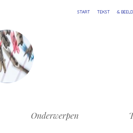
MENU
SPRING
START
TEKST
& BEELD
NAAR
INHOUD
Onderwerpen
T