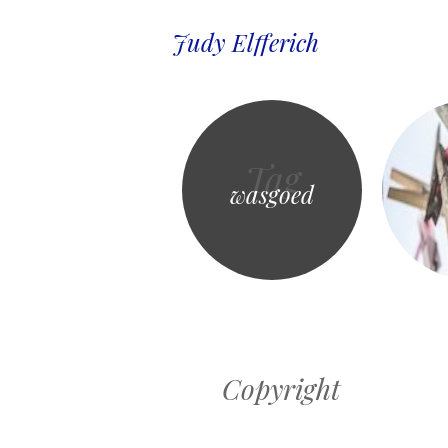
Judy Elfferich
Tag
wasgoed
Copyright