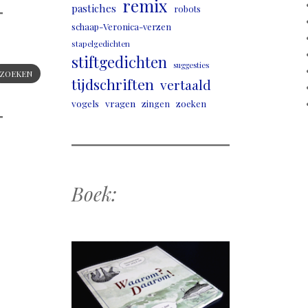
remix
pastiches
robots
schaap-Veronica-verzen
stapelgedichten
stiftgedichten
suggesties
ZOEKEN
tijdschriften
vertaald
vogels
vragen
zingen
zoeken
Boek: