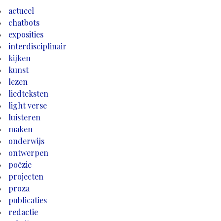
actueel
chatbots
exposities
interdisciplinair
kijken
kunst
lezen
liedteksten
light verse
luisteren
maken
onderwijs
ontwerpen
poëzie
projecten
proza
publicaties
redactie