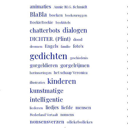
animaties
Annie M.G. Schmidt
BlaBla
boeken
boekenruggen
BoekieBoekie
boektitels
dialogen
chatterbots
DICHTER. (Plint)
dood
Engels
foto's
dromen
familie
gedichten
geschiedenis
gorgeldieren
gorgelrijmen
het schaap Veronica
herinneringen
kinderen
illustraties
,
kunstmatige
intelligentie
liedjes
liefde
mensen
liederen
nonsens
Nederland Vertaalt
nonsensverzen
ollekebollekes